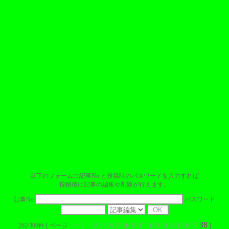
以下のフォームに記事No.と投稿時のパスワードを入力すれば
投稿後に記事の編集や削除が行えます。
記事No.
パスワード
38
262/300件 [ ページ :
<<
1
...
24
25
26
27
28
29
30
31
32
33
34
35
36
37
]