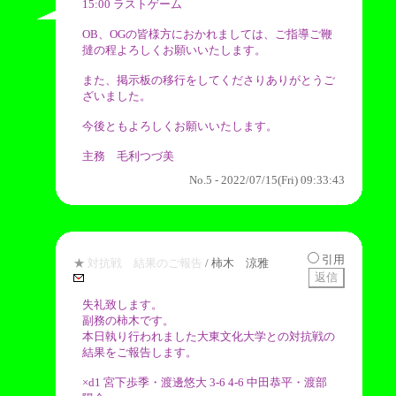
15:00 ラストゲーム
OB、OGの皆様方におかれましては、ご指導ご鞭
撻の程よろしくお願いいたします。
また、掲示板の移行をしてくださりありがとうご
ざいました。
今後ともよろしくお願いいたします。
主務 毛利つづ美
No.5 - 2022/07/15(Fri) 09:33:43
引用
★
対抗戦 結果のご報告
/ 柿木 涼雅
失礼致します。
副務の柿木です。
本日執り行われました大東文化大学との対抗戦の
結果をご報告します。
×d1 宮下歩季・渡邊悠大 3-6 4-6 中田恭平・渡部