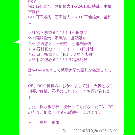
陽介
×d2 石村真也・阿部倫大 1-6 2-6 山口時哉・宇都
宮隆佑
×d3 日下拓哉・石田健人 2-6 0-6 下地雄大・粂和
人
⚪︎S1 宮下歩季 6-2 2-6 6-4 中田恭平
×S2 阿部倫大 不戦敗 渡部陽介
⚪︎S3 渡邊悠大 不戦勝 宇都宮隆佑
⚪︎S4 石村真也 7-5 6（3）-7 6-3 臼井陸
⚪︎S5 日下拓哉 7-6（10）6-3 柏岡大雅
⚪︎S6 粕谷健心 6-2 3-6 6-3 稲葉紀呂
計5-4を持ちまして武蔵大学の勝利が確定しまし
た。
OB、OGの皆様方におかれましては、今後ともご
指導ご鞭撻、応援のほどよろしくお願い致しま
す。
また、掲示板移行に携わってくださったOB、OG
の方々、部員一同深く感謝申し上げます。
三年 副務 柿木
No.4 - 2022/07/10(Sun) 23:13:09