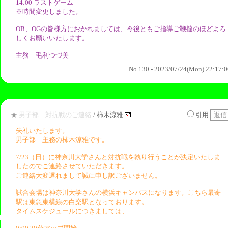
14:00 ラストゲーム
※時間変更しました。
OB、OGの皆様方におかれましては、今後ともご指導ご鞭撻のほどよろ
しくお願いいたします。
主務 毛利つづ美
No.130 - 2023/07/24(Mon) 22:17:0
★
男子部 対抗戦のご連絡
/ 柿木涼雅
引用
失礼いたします。
男子部 主務の柿木涼雅です。
7/23（日）に神奈川大学さんと対抗戦を執り行うことが決定いたしま
したのでご連絡させていただきます。
ご連絡大変遅れまして誠に申し訳ございません。
試合会場は神奈川大学さんの横浜キャンパスになります。こちら最寄
駅は東急東横線の白楽駅となっております。
タイムスケジュールにつきましては、