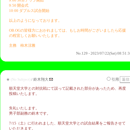
9:00 30分アップ開始
9:50 開会式
10:00 ダブルス試合開始
以上のようになっております。
OB.OGの皆様方におかれましては、もしお時間がございましたら応援
の程宜しくお願いいたします。
主務 柿木涼雅
No.129 - 2023/07/22(Sat) 08:51:
★
(No Subject)
/ 鈴木翔大
引用
順天堂大学との対抗戦にて誤って記載された部分があったため、再度
投稿いたします。
失礼いたします。
男子部副務の鈴木です。
7/15（土）に行われました、順天堂大学との試合結果をご報告させて
いただきます。