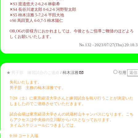
‪✕‬S3 渡邉悠大 2-6,2-6 林叡希
‪✕‬S4 長谷川遼太郎 0-6,2-6 河野聖太郎
‪✕‬S5 柿木涼雅 5-7,2-6 平田大地
○S6 馬田寛人 6-0,7-5 柿木陽仁
OB,OGの皆様方におかれましては、今後ともご指導ご鞭撻のほどよろ
しくお願いいたします。
No.132 - 2023/07/27(Thu) 20:18:
★
男子部 練習試合のご連絡
/ 柿木涼雅
引用
失礼いたします。
男子部 主務の柿木涼雅です。
7/29（土）に東京経済大学さんと練習試合を執り行うことが決定いた
しましたのでご連絡させていただきます。
試合会場は東京経済大学さんの武蔵村山キャンパスになります。こち
らアクセスは中央線の立川駅からバスとなっております。
タイムスケジュールにつきましては、
9:00 コート入場