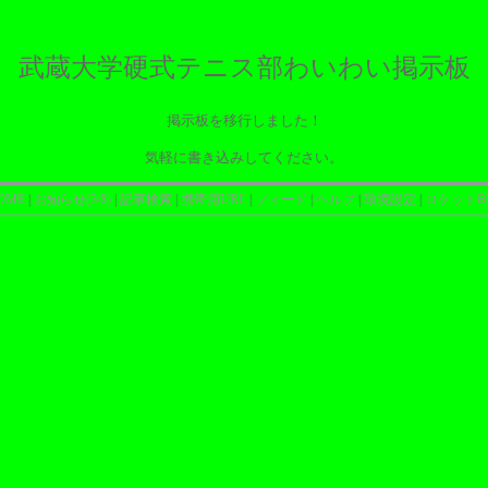
武蔵大学硬式テニス部わいわい掲示板
掲示板を移行しました！
気軽に書き込みしてください。
OME
|
お知らせ(3/8)
|
記事検索
|
携帯用URL
|
フィード
|
ヘルプ
|
環境設定
|
ロケットB