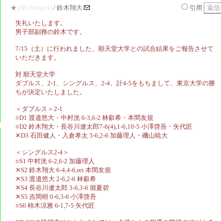
★
(No Subject)
/ 鈴木翔大
引用
失礼いたします。
男子部副務の鈴木です。
7/15（土）に行われました、順天堂大学との試合結果をご報告させて
いただきます。
対 順天堂大学
ダブルス、2-1、シングルス、2-4、計4-5をもちまして、東京大学の勝
ちが決定いたしました。
＜ダブルス＞2-1
○D1 渡邉悠大・中村洸 6-3,6-2 林叡希・本間友規
○D2 鈴木翔大・長谷川遼太郎7-6(4),1-6,10-5 小澤啓吾・矢代匠
‪✕‬D3 石田健人・入倉孝太 3-6,2-6 加藤理人・磯山暁大
＜シングルス2-4＞
○S1 中村洸 6-2,6-2 加藤理人
‪✕‬S2 鈴木翔大 6-4,4-6,ret 本間友規
‪✕‬S3 渡邉悠大 2-6,2-6 林叡希
‪✕‬S4 長谷川遼太郎 3-6,3-6 堀夏碧
‪✕‬S5 吉岡樹 0-6,3-6 小澤啓吾
○S6 柿木涼雅 6-1,7-5 矢代匠