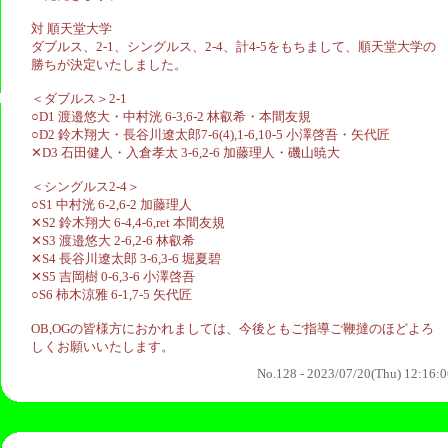
対 順天堂大学
ダブルス、2-1、シングルス、2-4、計4-5をもちまして、順天堂大学の
勝ちが決定いたしました。
＜ダブルス＞2-1
○D1 渡邉悠大・中村洸 6-3,6-2 林叡希・本間友規
○D2 鈴木翔大・長谷川遼太郎7-6(4),1-6,10-5 小澤啓吾・矢代匠
‪✕‬D3 石田健人・入倉孝太 3-6,2-6 加藤理人・磯山暁大
＜シングルス2-4＞
○S1 中村洸 6-2,6-2 加藤理人
‪✕‬S2 鈴木翔大 6-4,4-6,ret 本間友規
‪✕‬S3 渡邉悠大 2-6,2-6 林叡希
‪✕‬S4 長谷川遼太郎 3-6,3-6 堀夏碧
‪✕‬S5 吉岡樹 0-6,3-6 小澤啓吾
○S6 柿木涼雅 6-1,7-5 矢代匠
OB,OGの皆様方におかれましては、今後ともご指導ご鞭撻のほどよろ
しくお願いいたします。
No.128 - 2023/07/20(Thu) 12:16: