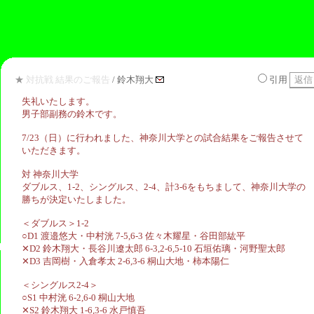
★
対抗戦 結果のご報告
/ 鈴木翔大
引用
失礼いたします。
男子部副務の鈴木です。
7/23（日）に行われました、神奈川大学との試合結果をご報告させて
いただきます。
対 神奈川大学
ダブルス、1-2、シングルス、2-4、計3-6をもちまして、神奈川大学の
勝ちが決定いたしました。
＜ダブルス＞1-2
○D1 渡邉悠大・中村洸 7-5,6-3 佐々木耀星・谷田部紘平
‪✕‬D2 鈴木翔大・長谷川遼太郎 6-3,2-6,5-10 石垣佑璃・河野聖太郎
‪✕‬D3 吉岡樹・入倉孝太 2-6,3-6 桐山大地・柿本陽仁
＜シングルス2-4＞
○S1 中村洸 6-2,6-0 桐山大地
‪✕‬S2 鈴木翔大 1-6,3-6 水戸慎吾