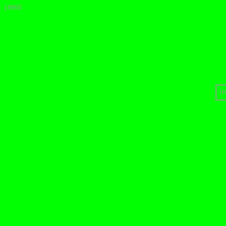
19955
H