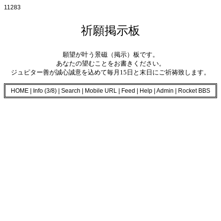
11283
祈願掲示板
願望が叶う景磁（掲示）板です。
あなたの望むことをお書きください。
ジュピター善が誠心誠意を込めて毎月15日と末日にご祈祷致します。
HOME
|
Info (3/8)
|
Search
|
Mobile URL
|
Feed
|
Help
|
Admin
|
Rocket BBS