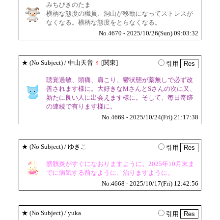
みちびきのたま
横柄な態度の職員、洞山が移動になってストレスが
なくなる。横柄な態度をとらなくなる。
No.4670 - 2025/10/26(Sun) 09:03:32
★
(No Subject)
/ 中山天音
♀
[関東]
引用
聴覚過敏、頭痛、肩こり、鬱状態が薬無しで必ず改
善されます様に。大好きなMさんとSさんの次に又、
新たに良い人に出会えます様に。そして、毎日奇跡
の連続で有ります様に。
No.4669 - 2025/10/24(Fri) 21:17:38
★
(No Subject)
/ ゆきこ
引用
膀胱炎がすぐになおりますように。2025年10月末ま
でに病気する前なように、治りますように。
No.4668 - 2025/10/17(Fri) 12:42:56
★
(No Subject)
/ yuka
引用