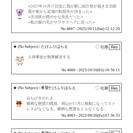
∞2025年10月17日迄に我が家に紹介状が届き主治医
我が家から近場の転院先が決まった∞
∞主治医が穏やかな先生だった∞
∞私の髪の毛がサラサラヘアに戻った∞
No.4667 - 2025/10/11(Sat) 12:12:20
★
(No Subject)
/ たけふりはらえ
引用
人身事故が無事解決する
No.4666 - 2025/10/10(Fri) 16:56:11
★
(No Subject)
/ 希望たけふりはらえ
引用
みちびきのたま
横柄な態度の職員、洞山が11月に移動になってスト
レスがなくなる。横柄な態度をとらなくなる。
No.4665 - 2025/09/26(Fri) 07:50:33