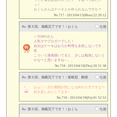
っ！
おくらさんはケーキとか作られるんですか？
No.717 - 2013/04/15(Mon) 22:29:12
Re: 第５回、掲載完了です！ / おくら
引用
＞TOMOさん
人気ママブロガーでした！
自分はケーキはおろか料理も全然しないです…
笑
こういう漫画描いてると、少しは勉強しないと
かなーと思いますね～。。
No.718 - 2013/04/18(Thu) 20:51:38
Re: 第５回、掲載完了です！ / 屋根冠 郵便
引用
おぉっ！次の展開が気になる終わり方ですな^^
続き楽しみにしてます♪
No.719 - 2013/04/19(Fri) 01:52:53
Re: 第５回、掲載完了です！ / おくら
引用