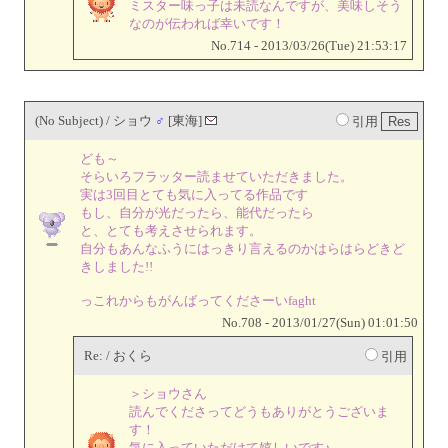
ミスター味っ子は未読なんですが、美味しそう
なのが伝われば幸いです！
No.714 - 2013/03/26(Tue) 21:53:17
(No Subject) / ショウ
♂
[東海]
引用
ども～
そらいろフラッター読ませていただきました。
実は3回目とても気に入ってる作品です
もし、自分が光だったら、能代だったら
と、とても考えさせられます。
自分もあんなふうにはっきり言えるのかはらはらどきど
きしました!!
っこれからもがんばってくださーいfaght
No.708 - 2013/01/27(Sun) 01:01:50
Re: / おくら
引用
＞ショウさん
読んでくださってどうもありがとうございま
す！
気に入っていただけて嬉しいです♪