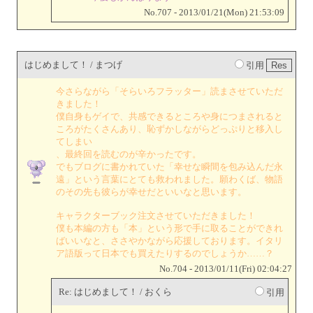
No.707 - 2013/01/21(Mon) 21:53:09
はじめまして！ / まつげ
引用
今さらながら「そらいろフラッター」読まさせていただ
きました！
僕自身もゲイで、共感できるところや身につまされると
ころがたくさんあり、恥ずかしながらどっぷりと移入し
てしまい
、最終回を読むのが辛かったです。
でもブログに書かれていた「幸せな瞬間を包み込んだ永
遠」という言葉にとても救われました。願わくば、物語
のその先も彼らが幸せだといいなと思います。
キャラクターブック注文させていただきました！
僕も本編の方も「本」という形で手に取ることができれ
ばいいなと、ささやかながら応援しております。イタリ
ア語版って日本でも買えたりするのでしょうか……？
No.704 - 2013/01/11(Fri) 02:04:27
Re: はじめまして！ / おくら
引用