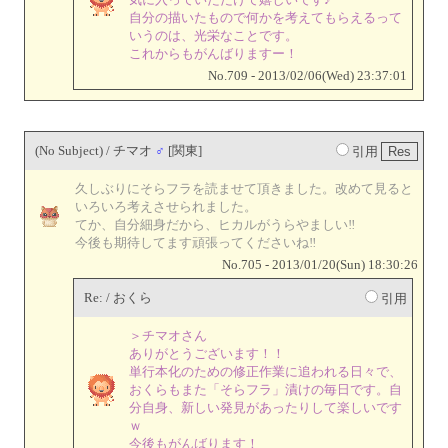
自分の描いたもので何かを考えてもらえるって
いうのは、光栄なことです。
これからもがんばりますー！
No.709 - 2013/02/06(Wed) 23:37:01
(No Subject) / チマオ
♂
[関東]
引用
久しぶりにそらフラを読ませて頂きました。改めて見ると
いろいろ考えさせられました。
てか、自分細身だから、ヒカルがうらやましい‼
今後も期待してます頑張ってくださいね‼
No.705 - 2013/01/20(Sun) 18:30:26
Re: / おくら
引用
＞チマオさん
ありがとうございます！！
単行本化のための修正作業に追われる日々で、
おくらもまた「そらフラ」漬けの毎日です。自
分自身、新しい発見があったりして楽しいです
ｗ
今後もがんばります！