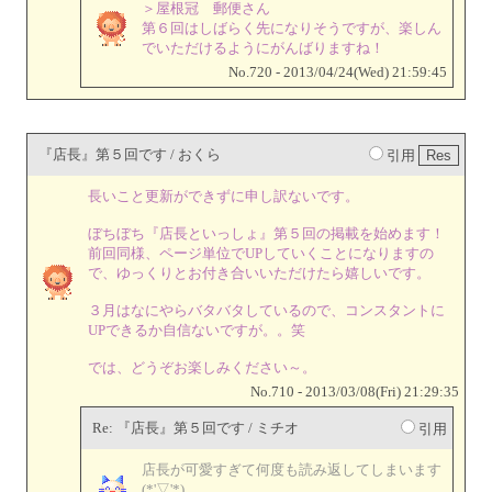
＞屋根冠 郵便さん
第６回はしばらく先になりそうですが、楽しん
でいただけるようにがんばりますね！
No.720 - 2013/04/24(Wed) 21:59:45
『店長』第５回です / おくら
引用
長いこと更新ができずに申し訳ないです。
ぼちぼち『店長といっしょ』第５回の掲載を始めます！
前回同様、ページ単位でUPしていくことになりますの
で、ゆっくりとお付き合いいただけたら嬉しいです。
３月はなにやらバタバタしているので、コンスタントに
UPできるか自信ないですが。。笑
では、どうぞお楽しみください～。
No.710 - 2013/03/08(Fri) 21:29:35
Re: 『店長』第５回です / ミチオ
引用
店長が可愛すぎて何度も読み返してしまいます
(*'▽'*)