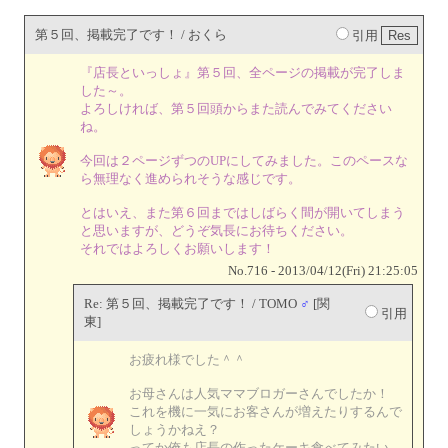
第５回、掲載完了です！ / おくら
引用
『店長といっしょ』第５回、全ページの掲載が完了しま
した～。
よろしければ、第５回頭からまた読んでみてください
ね。
今回は２ページずつのUPにしてみました。このペースな
ら無理なく進められそうな感じです。
とはいえ、また第６回まではしばらく間が開いてしまう
と思いますが、どうぞ気長にお待ちください。
それではよろしくお願いします！
No.716 - 2013/04/12(Fri) 21:25:05
Re: 第５回、掲載完了です！ / TOMO
♂
[関
引用
東]
お疲れ様でした＾＾
お母さんは人気ママブロガーさんでしたか！
これを機に一気にお客さんが増えたりするんで
しょうかねえ？
ってか俺も店長の作ったケーキ食べてみたい