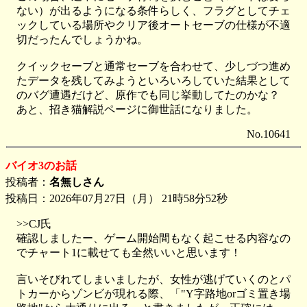
ない）が出るようになる条件らしく、フラグとしてチェ
ックしている場所やクリア後オートセーブの仕様が不適
切だったんでしょうかね。
クイックセーブと通常セーブを合わせて、少しづつ進め
たデータを残してみようといろいろしていた結果として
のバグ遭遇だけど、原作でも同じ挙動してたのかな？
あと、招き猫解説ページに御世話になりました。
No.10641
バイオ3のお話
投稿者：
名無しさん
投稿日：2026年07月27日（月） 21時58分52秒
>>CJ氏
確認しましたー、ゲーム開始間もなく起こせる内容なの
でチャート1に載せても全然いいと思います！
言いそびれてしまいましたが、女性が逃げていくのとパ
トカーからゾンビが現れる際、「"Y字路地orゴミ置き場