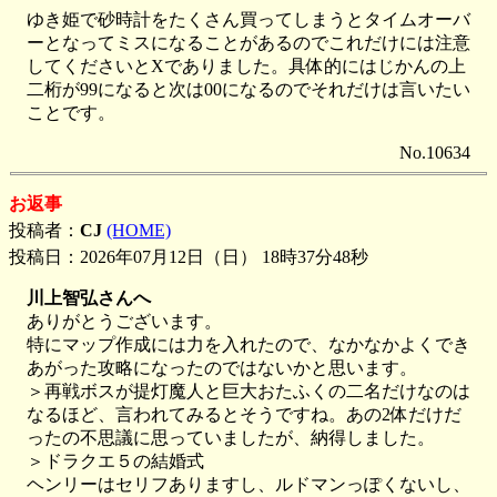
ゆき姫で砂時計をたくさん買ってしまうとタイムオーバ
ーとなってミスになることがあるのでこれだけには注意
してくださいとXでありました。具体的にはじかんの上
二桁が99になると次は00になるのでそれだけは言いたい
ことです。
No.10634
お返事
投稿者：
CJ
(HOME)
投稿日：2026年07月12日（日） 18時37分48秒
川上智弘さんへ
ありがとうございます。
特にマップ作成には力を入れたので、なかなかよくでき
あがった攻略になったのではないかと思います。
＞再戦ボスが提灯魔人と巨大おたふくの二名だけなのは
なるほど、言われてみるとそうですね。あの2体だけだ
ったの不思議に思っていましたが、納得しました。
＞ドラクエ５の結婚式
ヘンリーはセリフありますし、ルドマンっぽくないし、