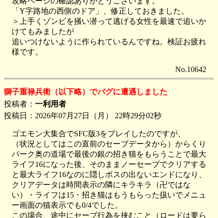
攻略ページの確認ありがとうございます。
「Y字路地の西側のドア」、修正しておきました。
＞上手くゾンビを掻い潜って逃げる女性を最速で追いか
けてもみましたが
追いつけないように作られているんですね。検証お疲れ
様です。
No.10642
獅子重禄兵衛（以下略）でバグに遭遇しました
投稿者：
一利用者
投稿日：2026年07月27日（月） 22時29分02秒
ゴエモン大集合でSFC版3をプレイしたのですが、
（状況としてはこの直前のセーブデータから）からくり
パーク奥の道場で最後の銀の招き猫をもらうことで最大
ライフ16になった後、そのままノーセーブでクリアする
と最大ライフ16なのに隠しボスの出ないエンドになり、
クリアデータは時間表示の隣にキラキラ（卍ではな
い）・ライフは15・招き猫はもうもらった扱いでメニュ
ー画面の猫表示でも0/4でした。
この場合、途中にセーブ行為を挟むこと（ロードは要ら