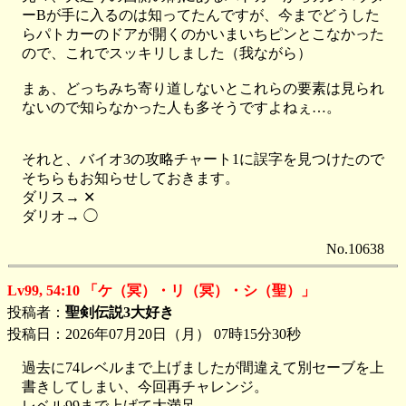
ーBが手に入るのは知ってたんですが、今までどうした
らパトカーのドアが開くのかいまいちピンとこなかった
ので、これでスッキリしました（我ながら）
まぁ、どっちみち寄り道しないとこれらの要素は見られ
ないので知らなかった人も多そうですよねぇ…。
それと、バイオ3の攻略チャート1に誤字を見つけたので
そちらもお知らせしておきます。
ダリス→ ✕
ダリオ→ ◯
No.10638
Lv99, 54:10 「ケ（冥）・リ（冥）・シ（聖）」
投稿者：
聖剣伝説3大好き
投稿日：2026年07月20日（月） 07時15分30秒
過去に74レベルまで上げましたが間違えて別セーブを上
書きしてしまい、今回再チャレンジ。
レベル99まで上げて大満足。