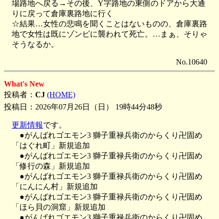
場路地へ戻る→その後、Y字路地の東側のドアから大通
りに戻って倉庫裏路地に行く
☆結果…女性の悲鳴を聞くことはないものの、倉庫裏路
地で女性は既にゾンビに襲われて死亡。…まぁ、そりゃ
そうなるか。
No.10640
What's New
投稿者：
CJ
(HOME)
投稿日：2026年07月26日（日） 19時44分48秒
更新情報
です。
●がんばれゴエモン3 獅子重禄兵衛のからくり卍固め
「はぐれ町」新規追加
●がんばれゴエモン3 獅子重禄兵衛のからくり卍固め
「修行の森」新規追加
●がんばれゴエモン3 獅子重禄兵衛のからくり卍固め
「にんにん村」新規追加
●がんばれゴエモン3 獅子重禄兵衛のからくり卍固め
「ほら貝の洞窟」新規追加
●がんばれゴエモン3 獅子重禄兵衛のからくり卍固め