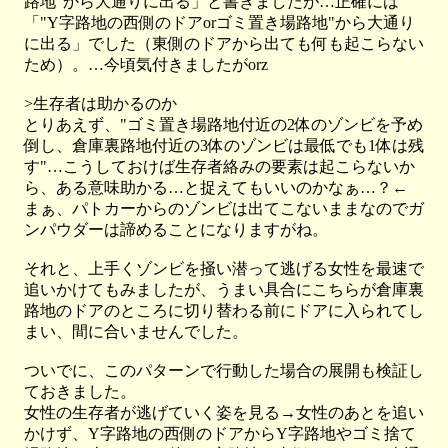
路地"から大通りに出る」と書きましたが…正確には
「"Y字路地の西側のドアorゴミ置き場路地"から大通り
に出る」でした（東側のドアから出ても何も起こらない
ため）。…今頃気付きましたがorz
>生存者は助かるのか
とりあえず、"ゴミ置き場路地付近の2体のゾンビを予め
倒し、倉庫裏路地付近の3体のゾンビは最低でも1体は残
す"…こうしておけば生存者絡みの要素は起こらないか
ら、ある意味助かる…と捉えてもいいのかなぁ…？←
まぁ、パトカーからのゾンビは出てこないままなのでガ
ンパウダーは諦めることになりますがね。
それと、上手くゾンビを掻い潜って逃げる女性を最速で
追いかけてもみましたが、うまい具合にこちらが倉庫裏
路地のドアのところに切り替わる前にドアに入られてし
まい、間に合いませんでした。
ついでに、このパターンで行動した場合の展開も検証し
ておきました。
女性の生存者が逃げていく姿を見る→女性のあとを追い
かけず、Y字路地の西側のドアからY字路地やゴミ捨て