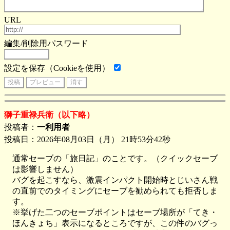
URL
編集/削除用パスワード
設定を保存（Cookieを使用）
獅子重禄兵衛（以下略）
投稿者：
一利用者
投稿日：2026年08月03日（月） 21時53分42秒
通常セーブの「旅日記」のことです。（クイックセーブ
は影響しません）
バグを起こすなら、激震インパクト開始時とじいさん戦
の直前でのタイミングにセーブを勧められても拒否しま
す。
※挙げた二つのセーブポイントはセーブ場所が「てき・
ほんきょち」表示になるところですが、この件のバグっ