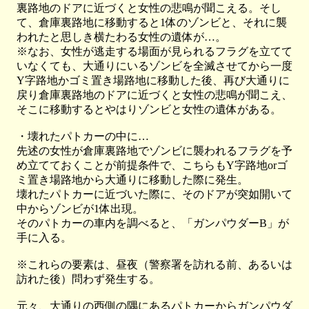
裏路地のドアに近づくと女性の悲鳴が聞こえる。そし
て、倉庫裏路地に移動すると1体のゾンビと、それに襲
われたと思しき横たわる女性の遺体が…。
※なお、女性が逃走する場面が見られるフラグを立てて
いなくても、大通りにいるゾンビを全滅させてから一度
Y字路地かゴミ置き場路地に移動した後、再び大通りに
戻り倉庫裏路地のドアに近づくと女性の悲鳴が聞こえ、
そこに移動するとやはりゾンビと女性の遺体がある。
・壊れたパトカーの中に…
先述の女性が倉庫裏路地でゾンビに襲われるフラグを予
め立てておくことが前提条件で、こちらもY字路地orゴ
ミ置き場路地から大通りに移動した際に発生。
壊れたパトカーに近づいた際に、そのドアが突如開いて
中からゾンビが1体出現。
そのパトカーの車内を調べると、「ガンパウダーB」が
手に入る。
※これらの要素は、昼夜（警察署を訪れる前、あるいは
訪れた後）問わず発生する。
元々、大通りの西側の隅にあるパトカーからガンパウダ