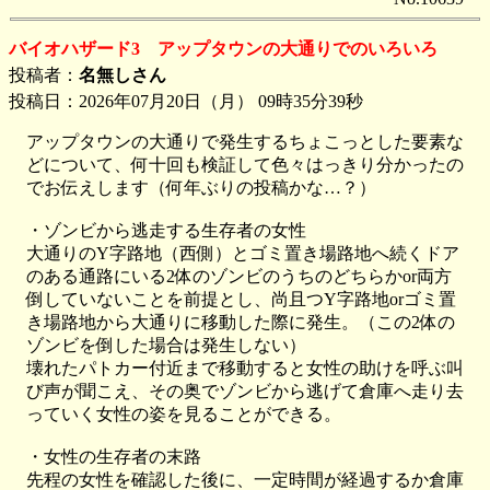
バイオハザード3 アップタウンの大通りでのいろいろ
投稿者：
名無しさん
投稿日：2026年07月20日（月） 09時35分39秒
アップタウンの大通りで発生するちょこっとした要素な
どについて、何十回も検証して色々はっきり分かったの
でお伝えします（何年ぶりの投稿かな…？）
・ゾンビから逃走する生存者の女性
大通りのY字路地（西側）とゴミ置き場路地へ続くドア
のある通路にいる2体のゾンビのうちのどちらかor両方
倒していないことを前提とし、尚且つY字路地orゴミ置
き場路地から大通りに移動した際に発生。（この2体の
ゾンビを倒した場合は発生しない）
壊れたパトカー付近まで移動すると女性の助けを呼ぶ叫
び声が聞こえ、その奥でゾンビから逃げて倉庫へ走り去
っていく女性の姿を見ることができる。
・女性の生存者の末路
先程の女性を確認した後に、一定時間が経過するか倉庫