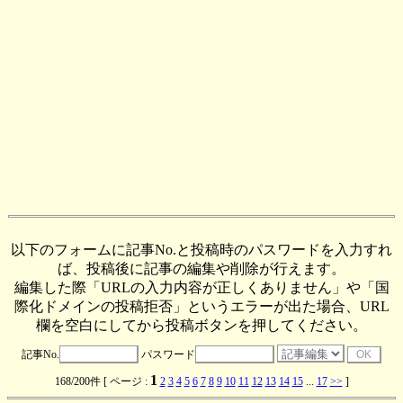
以下のフォームに記事No.と投稿時のパスワードを入力すれ
ば、投稿後に記事の編集や削除が行えます。
編集した際「URLの入力内容が正しくありません」や「国
際化ドメインの投稿拒否」というエラーが出た場合、URL
欄を空白にしてから投稿ボタンを押してください。
記事No.
パスワード
1
168/200件 [ ページ :
2
3
4
5
6
7
8
9
10
11
12
13
14
15
...
17
>>
]