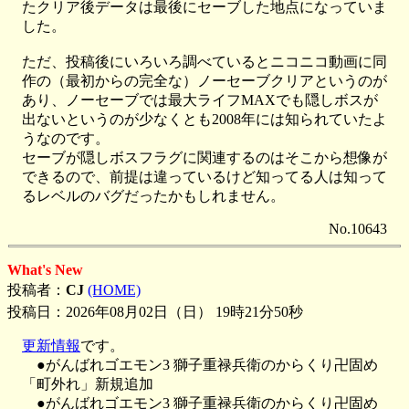
たクリア後データは最後にセーブした地点になっていま
した。
ただ、投稿後にいろいろ調べているとニコニコ動画に同
作の（最初からの完全な）ノーセーブクリアというのが
あり、ノーセーブでは最大ライフMAXでも隠しボスが
出ないというのが少なくとも2008年には知られていたよ
うなのです。
セーブが隠しボスフラグに関連するのはそこから想像が
できるので、前提は違っているけど知ってる人は知って
るレベルのバグだったかもしれません。
No.10643
What's New
投稿者：
CJ
(HOME)
投稿日：2026年08月02日（日） 19時21分50秒
更新情報
です。
●がんばれゴエモン3 獅子重禄兵衛のからくり卍固め
「町外れ」新規追加
●がんばれゴエモン3 獅子重禄兵衛のからくり卍固め