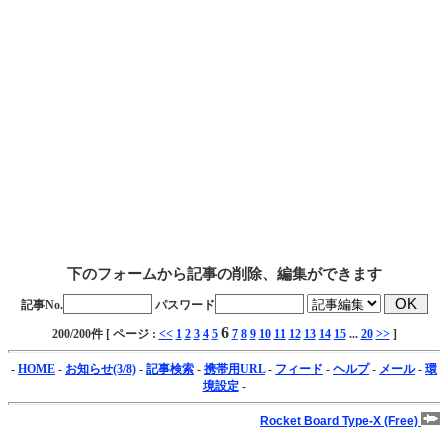
下のフォームから記事の削除、編集ができます
記事No.
パスワード
6
200/200件 [ ページ :
<<
1
2
3
4
5
7
8
9
10
11
12
13
14
15
...
20
>>
]
-
HOME
-
お知らせ(3/8)
-
記事検索
-
携帯用URL
-
フィード
-
ヘルプ
-
メール
-
環
境設定
-
Rocket Board Type-X (Free)