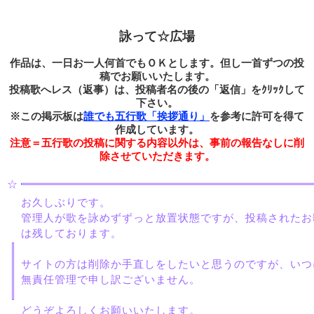
詠って☆広場
作品は、一日お一人何首でもＯＫとします。但し一首ずつの投
稿でお願いいたします。
投稿歌へレス（返事）は、投稿者名の後の「返信」をｸﾘｯｸして
下さい。
※この掲示板は
誰でも五行歌「挨拶通り」
を参考に許可を得て
作成しています。
注意＝五行歌の投稿に関する内容以外は、事前の報告なしに削
除させていただきます。
66263
☆
お久しぶりです。
管理人が歌を詠めずずっと放置状態ですが、投稿されたお
は残しております。
サイトの方は削除か手直しをしたいと思うのですが、いつ
無責任管理で申し訳ございません。
どうぞよろしくお願いいたします。