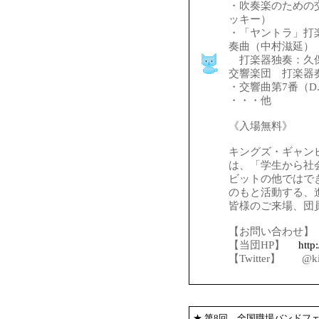
・吹奏楽のための
ッキー）
・「ヤントラ」打
奏曲（中村滋延）
打楽器独奏：久保
交響楽団 打楽器
・交響曲第7番（D
・・・他
《入場無料》
キングズ・ギャン
は、「学生から社
ビットの他ではで
のもと活動する、
皆様のご来場、団
【お問い合わせ
【当団HP】
http
【Twitter】 @kin
★
第8回 全国職場バンドフ