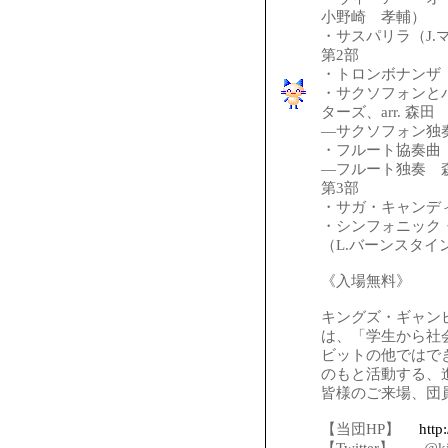
小野崎 孝輔）
・サスパリラ（J.
第2部
・トロンボナンザ（
・サクソフォンと
ターズ、arr. 森
―サクソフォン独
・フルート協奏曲
―フルート独奏 
第3部
・サガ・キャンデ
・シンフォニック
（L.バーンスタイ
《入場無料》
キングズ・ギャン
は、「学生から社
ビットの他ではで
のもと活動する、
皆様のご来場、団
【当団HP】
http