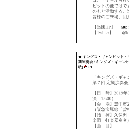
は、「学生から社
ビットの他ではで
のもと活動する、
皆様のご来場、団
【当団HP】
http
【Twitter】 @kin
★
キングズ・ギャンビット・
期演奏会
/ キングズ・ギャン
畿]
「キングズ・ギャ
第７回 定期演奏会
【日 時】2019年
演 15:00）
【会 場】豊中市
（阪急宝塚線「曽
【指 揮】久保田
楽団 打楽器奏者
【曲 目】