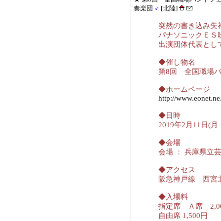
奏楽団
♂
[北陸]
突然の書き込み失
パナソニックＥＳ
出演団体代表とし
◆催し物名
第8回 全国職場
◆ホームページ
http://www.eonet.ne.
◆日時
2019年2月11日(月
◆会場
会場 ： 兵庫県立
◆アクセス
阪急神戸線 西宮
◆入場料
指定席 Ａ席 2,0
自由席 1,500円