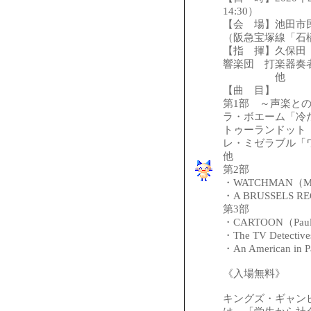
14:30）
【会 場】池田市
（阪急宝塚線「石
【指 揮】久保田
響楽団 打楽器奏
他
【曲 目】
第1部 ～声楽と
ラ・ボエーム「冷
トゥーランドット
レ・ミゼラブル「
他
第2部
・WATCHMAN（Ma
・A BRUSSELS RE
第3部
・CARTOON（Paul
・The TV Detectiv
・An American in 
《入場無料》
キングズ・ギャン