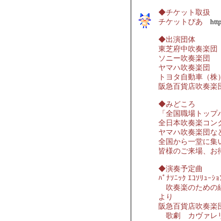
◆チケット取扱
チケットぴあ
http
◆出演団体
東芝府中吹奏楽団
ソニー吹奏楽団
ヤマハ吹奏楽団
トヨタ自動車（
阪急百貨店吹奏楽
◆みどころ
「全国職場トップ
全日本吹奏楽コン
ヤマハ吹奏楽団な
全国から一堂に集
皆様のご来場、お
◆演奏予定曲
ﾊﾟﾅｿﾆｯｸ ｴｺｿﾘｭｰ
吹奏楽のための組
より
阪急百貨店吹奏楽
歌劇 カヴァレリ