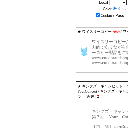
Local
Color
？
Cookie
/ Pass
★
ワイスリーコピー
/ 
NEW
ワイスリーコピー,
力的でありながら多
ーコピー製品をご
www.cocobrandshop
www.cocobrandshop.
★
キングズ・ギャンビット・
YourConcert
/ キングズ・ギ
ラ [近畿]
キングズ・ギャン
第７回 Your Conc
【日 時】2020