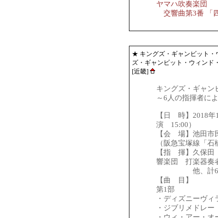
ヤマハ吹奏楽団
交響曲第3番 「
★
キングズ・ギャンビット
ズ・ギャンビット・ウィンド・オー
[近畿]
キングズ・ギャン
～6人の指揮者による
【日 時】2018年
演 15:00）
【会 場】池田市
（阪急宝塚線「石
【指 揮】久保田
響楽団 打楽器奏
他、計6
【曲 目】
第1部
・ディズニーヴィラ
・ジブリメドレー（a
・ウィ・アー・オー