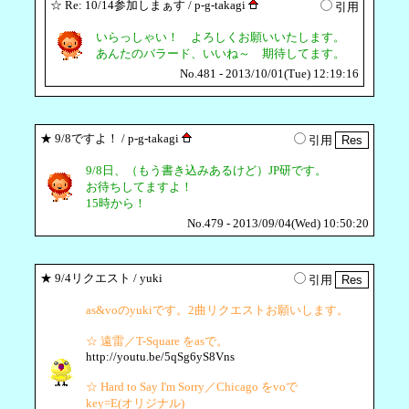
☆
Re: 10/14参加しまぁす
/ p-g-takagi
引用
いらっしゃい！ よろしくお願いいたします。
あんたのバラード、いいね～ 期待してます。
No.481 - 2013/10/01(Tue) 12:19:16
★
9/8ですよ！
/ p-g-takagi
引用
9/8日、（もう書き込みあるけど）JP研です。
お待ちしてますよ！
15時から！
No.479 - 2013/09/04(Wed) 10:50:20
★
9/4リクエスト
/ yuki
引用
as&voのyukiです。2曲リクエストお願いします。
☆ 遠雷／T-Square をasで。
http://youtu.be/5qSg6yS8Vns
☆ Hard to Say I'm Sorry／Chicago をvoで
key=E(オリジナル)