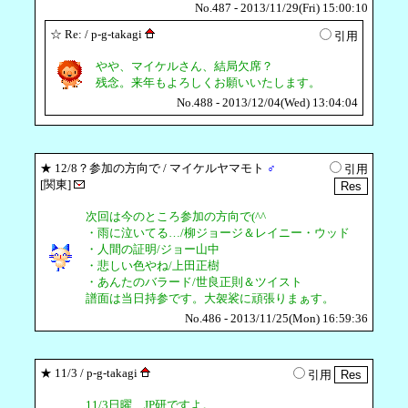
No.487 - 2013/11/29(Fri) 15:00:10
☆
Re:
/ p-g-takagi
引用
やや、マイケルさん、結局欠席？
残念。来年もよろしくお願いいたします。
No.488 - 2013/12/04(Wed) 13:04:04
★
12/8？参加の方向で
/ マイケルヤマモト
♂
引用
[関東]
次回は今のところ参加の方向で(^^ゞ
・雨に泣いてる…/柳ジョージ＆レイニー・ウッド
・人間の証明/ジョー山中
・悲しい色やね/上田正樹
・あんたのバラード/世良正則＆ツイスト
譜面は当日持参です。大袈裟に頑張りまぁす。
No.486 - 2013/11/25(Mon) 16:59:36
★
11/3
/ p-g-takagi
引用
11/3日曜、JP研ですよ。