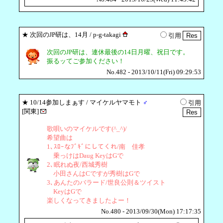
★
次回のJP研は、14月
/ p-g-takagi
引用
次回のJP研は、連休最後の14日月曜、祝日です。
振るッてご参加ください！
No.482 - 2013/10/11(Fri) 09:29:53
★
10/14参加しまぁす
/ マイケルヤマモト
♂
引用
[関東]
歌唄いのマイケルです(^_^)/
希望曲は
1､ｽﾛｰなﾌﾞｷﾞにしてくれ/南 佳孝
乗っけはDaug KeyはGで
2､眠れぬ夜/西城秀樹
小田さんはCですが秀樹はGで
3､あんたのバラード/世良公則＆ツイスト
KeyはGで
楽しくなってきましたよー！
No.480 - 2013/09/30(Mon) 17:17:35