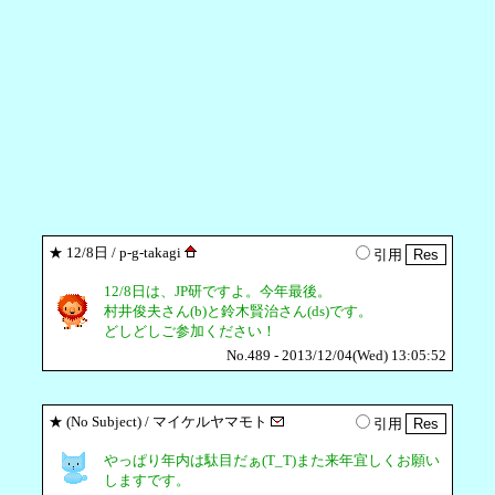
★
12/8日
/ p-g-takagi
引用
12/8日は、JP研ですよ。今年最後。
村井俊夫さん(b)と鈴木賢治さん(ds)です。
どしどしご参加ください！
No.489 - 2013/12/04(Wed) 13:05:52
★
(No Subject)
/ マイケルヤマモト
引用
やっぱり年内は駄目だぁ(T_T)また来年宜しくお願い
しますです。