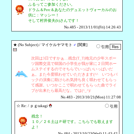
ふるってご参加ください。
ドラム＆Perc＆あなたのデュエットヴォーカルのお
供に：マッシー！
そして村井俊夫(b)さんです！
No.485 - 2013/11/01(Fri) 14:26:43
★
(No Subject)
/ マイケルヤマモト
♂
[関東]
引用
次回は3日ですかぁ…残念(T_T)地元の少年スポー
ツ国際交流で韓国の小学生が我が家に２日間ホー
ムステイするのでそちらでいっぱいいっぱいだ
ぁ。また今度唄わせていただきます(^^ゞいつもバ
ックの演奏に助けられ気持ち良く唄わせてもらっ
て感謝。いつかここで唄わせてもらった曲でライ
ブが出来たら最高だな。では(^_^)/
No.483 - 2013/10/21(Mon) 11:27:08
☆
Re:
/ ｐｇtakagi
引用
残念！
１０／２６土はＰ研です。こちらでも歌えます
よ！
No.484 - 2013/10/23(Wed) 11:43:42