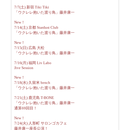
7/7(土) 新宿 Tiki Tiki
「ウクレレ抱いた渡り鳥」藤井康一
New！
7/14(土) 京都 Stardust Club
「ウクレレ抱いた渡り鳥」藤井康一
New！
7/15(日) 広島 大松
「ウクレレ抱いた渡り鳥」藤井康一
7/16(月) 福岡 Liv Labo
Jive Session
New！
7/18(水) 久留米 bench
「ウクレレ抱いた渡り鳥」藤井康一
7/21(土) 鹿児島 T-BONE
「ウクレレ抱いた渡り鳥」藤井康一
通算69回目！
New！
7/24(火) 人形町 サロンゴカフェ
藤井康一座長公演！