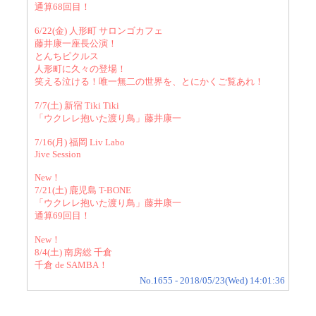
通算68回目！
6/22(金) 人形町 サロンゴカフェ
藤井康一座長公演！
とんちピクルス
人形町に久々の登場！
笑える泣ける！唯一無二の世界を、とにかくご覧あれ！
7/7(土) 新宿 Tiki Tiki
「ウクレレ抱いた渡り鳥」藤井康一
7/16(月) 福岡 Liv Labo
Jive Session
New！
7/21(土) 鹿児島 T-BONE
「ウクレレ抱いた渡り鳥」藤井康一
通算69回目！
New！
8/4(土) 南房総 千倉
千倉 de SAMBA！
No.1655 - 2018/05/23(Wed) 14:01:36