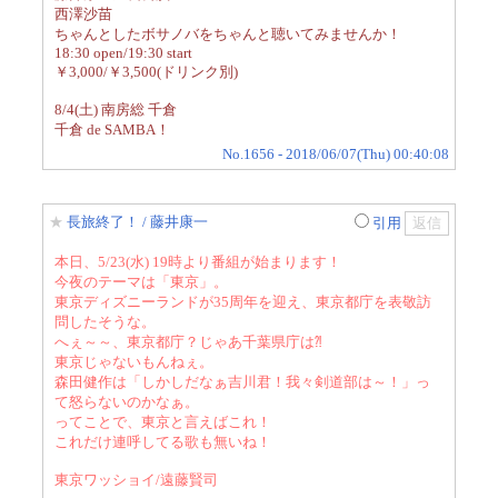
西澤沙苗
ちゃんとしたボサノバをちゃんと聴いてみませんか！
18:30 open/19:30 start
￥3,000/￥3,500(ドリンク別)
8/4(土) 南房総 千倉
千倉 de SAMBA！
No.1656 - 2018/06/07(Thu) 00:40:08
★
長旅終了！
/ 藤井康一
引用
本日、5/23(水) 19時より番組が始まります！
今夜のテーマは「東京」。
東京ディズニーランドが35周年を迎え、東京都庁を表敬訪
問したそうな。
へぇ～～、東京都庁？じゃあ千葉県庁は⁈
東京じゃないもんねぇ。
森田健作は「しかしだなぁ吉川君！我々剣道部は～！」っ
て怒らないのかなぁ。
ってことで、東京と言えばこれ！
これだけ連呼してる歌も無いね！
東京ワッショイ/遠藤賢司