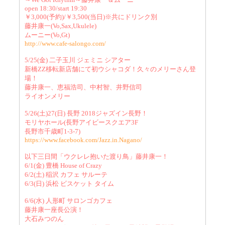
open 18:30/start 19:30
￥3,000(予約)/￥3,500(当日)※共にドリンク別
藤井康一(Vo,Sax,Ukulele)
ムーニー(Vo,Gt)
http://www.cafe-salongo.com/
5/25(金) 二子玉川 ジェミニ シアター
新橋ZZ移転新店舗にて初ウシャコダ！久々のメリーさん登
場！
藤井康一、恵福浩司、中村智、井野信司
ライオンメリー
5/26(土)27(日) 長野 2018ジャズイン長野！
モリヤホール(長野アイビースクエア3F
長野市千歳町1-3-7)
https://www.facebook.com/Jazz.in.Nagano/
以下三日間「ウクレレ抱いた渡り鳥」藤井康一！
6/1(金) 豊橋 House of Crazy
6/2(土) 稲沢 カフェ サルーテ
6/3(日) 浜松 ビスケット タイム
6/6(水) 人形町 サロンゴカフェ
藤井康一座長公演！
大石みつのん