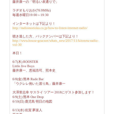
藤井康一の「明るい表通りで」
ラヂオもりおか(76.9MHz)
毎週水曜日19:00～19:30
インターネットは下記より！
http://radiomorioka.co.jp/how-to-listen-internet-radio/
聴き逃した方、バックナンバーは下記より！
http://www.house-gear.net/whats_new/2017/11/kitotetu-radio-
vol-30
本日！
6/7(木) ROOSTER
Little Jive Boys
藤井康一、恵福浩司、照本史
6/8(金) 熊本 Rude Bar
「ウクレレ抱いた渡り鳥」藤井康一
大澤誉志幸 サスライ ツアー 2018にゲスト参加します！
6/9(土) 熊本 One Drop
6/10(日) 鹿児島 明日の地図
6/13(水) 佐賀 夢楽人