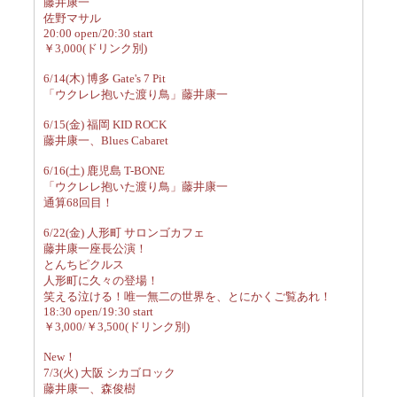
藤井康一
佐野マサル
20:00 open/20:30 start
￥3,000(ドリンク別)
6/14(木) 博多 Gate's 7 Pit
「ウクレレ抱いた渡り鳥」藤井康一
6/15(金) 福岡 KID ROCK
藤井康一、Blues Cabaret
6/16(土) 鹿児島 T-BONE
「ウクレレ抱いた渡り鳥」藤井康一
通算68回目！
6/22(金) 人形町 サロンゴカフェ
藤井康一座長公演！
とんちピクルス
人形町に久々の登場！
笑える泣ける！唯一無二の世界を、とにかくご覧あれ！
18:30 open/19:30 start
￥3,000/￥3,500(ドリンク別)
New！
7/3(火) 大阪 シカゴロック
藤井康一、森俊樹