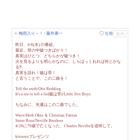
★
梅雨入り～！
/ 藤井康一
引用
昨日、6/6(水) の番組。
最近、世の中嘘つきばかり！
真実はひとつ、どちらかが嘘つき！
火を見るよりも明らかなのに、しらばっくれれば何とかな
る⁈
真実を語れ！嘘は罪！
と言うことで、この二曲を！
Tell the truth/Otis Redding
It's a sin to tell a lie(嘘は罪)/Little Jive Boys
ちなみに、先週はこの二曲でした。
Wave/Herb Ohta ＆ Christian Fabian
Sister Rosa/Neville Brothers
4/26に79歳で亡くなった、Charles Nevilleを追悼して。
kitotetuプレゼンツ