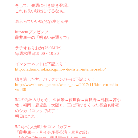
そして、先週に引き続き登場。
これも良い味出してるなぁ。
東京っていい街だな/左とん平
kitotetuプレゼンツ
藤井康一の「明るい表通りで」
ラヂオもりおか(76.9MHz)
毎週水曜日19:00～19:30
インターネットは下記より！
http://radiomorioka.co.jp/how-to-listen-internet-radio/
聴き逃した方、バックナンバーは下記より！
http://www.house-gear.net/whats_new/2017/11/kitotetu-radio-
vol-30
5/4の九州入りから、久留米→佐世保→富良野→札幌→苫小
牧→福岡→鹿児島→大阪と、正に飛びまくった長旅も昨夜
のシカゴロックで終了！
明日はこれ！
5/24(木) 人形町 サロンゴカフェ
「藤井康一・月イチ座長公演・皐月の部」
～We Got Rhythm～藤井康一＆ムーニー