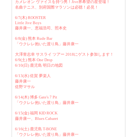
カメレオン ヴァイスを持つ男！Jive界希望の星登場！
名曲テニス、別府国際マラソンは必聴！必見！
6/7(木) ROOSTER
Little Jive Boys
藤井康一、恵福浩司、照本史
6/8(金) 熊本 Rude Bar
「ウクレレ抱いた渡り鳥」藤井康一
大澤誉志幸 サスライ ツアー 2018にゲスト参加します！
6/9(土) 熊本 One Drop
6/10(日) 鹿児島 明日の地図
6/13(水) 佐賀 夢楽人
藤井康一
佐野マサル
6/14(木) 博多 Gate's 7 Pit
「ウクレレ抱いた渡り鳥」藤井康一
6/15(金) 福岡 KID ROCK
藤井康一、Blues Cabaret
6/16(土) 鹿児島 T-BONE
「ウクレレ抱いた渡り鳥」藤井康一