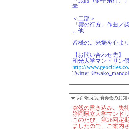
『旅路（夢中飛行）
幸
＜二部＞
『雲の行方』作曲／
…他
皆様のご来場を心よ
【お問い合わせ先】
和光大学マンドリン倶
http://www.geocities.co
Twitter ＠wako_mandol
★
第26回定期演奏会のお知
突然の書き込み、失
静岡県立大学マンド
このたび、第26回定
ましたので、ご案内