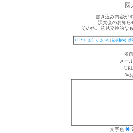
+國
書き込み内容が
演奏会のお知ら
その他、意見交換的な
HOME
|
お知らせ(3/8)
|
記事検索
|
携
名
メー
UR
件
文字色