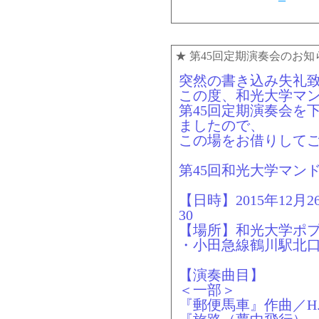
★
第45回定期演奏会のお知
突然の書き込み失礼
この度、和光大学マ
第45回定期演奏会を
ましたので、
この場をお借りして
第45回和光大学マン
【日時】2015年12月2
30
【場所】和光大学ポ
・小田急線鶴川駅北
【演奏曲目】
＜一部＞
『郵便馬車』作曲／H