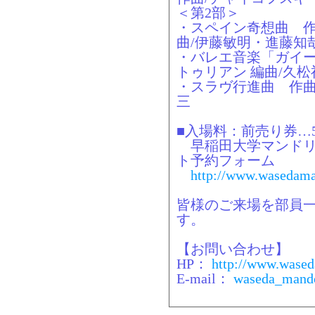
＜第2部＞
・スペイン奇想曲 作
曲/伊藤敏明・進藤知
・バレエ音楽「ガイー
トゥリアン 編曲/久松
・スラヴ行進曲 作曲
三
■入場料：前売り券…5
早稲田大学マンドリ
ト予約フォーム
http://www.wasedama
皆様のご来場を部員
す。
【お問い合わせ】
HP：
http://www.wased
E-mail：
waseda_mando