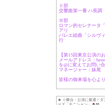
Ⅱ部
交響曲第一番 ハ長調
Ⅲ部
ロマン的セレナータ「
アリ
バレエ組曲「シルヴィア
行
【第15回東京公演の
メールアドレス：bem0646★
を@に変えてお問い
マネージャー：妹尾
皆様の御来場を心よ
★
☆舞台・公演に最適！ダ
ーズ「モニシャン」