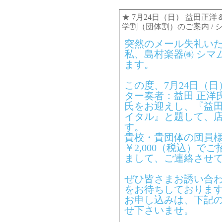
★
7月24日（日） 益田正
学割（団体割）のご案内
/
突然のメール失礼い
私、島村楽器㈱ シマ
ます。
この度、7月24日（
ター奏者：益田 正洋
氏をお迎えし、『益
イタル』と題して、
す。
貴校・貴団体の団員
￥2,000（税込）で
まして、ご連絡させ
ぜひ皆さまお誘い合
をお待ちしておりま
お申し込みは、下記
せ下さいませ。