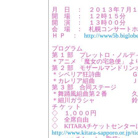
月 日 ： ２０１３年７月１
開 場 ： １２時１５分
開 演 ： １３時００分
会 場 ： 札幌コンサートホー
Ｈ Ｐ ：
http://www5b.biglobe
プログラム
第 １ 部 プレットロ・ノルデ
＊アニメ 「魔女の宅急便」 よ
第 ２ 部 モザールマンドリン
＊シベリア狂詩曲 Ｇ．
＊カレリア組曲 Ｊ．
第 ３ 部 合同ステージ
＊舞踊風組曲第２番 久
＊細川ガラシャ 鈴
チ ケ ッ ト
◇ １,０００円
◇ 全席自由
◇ KITARAチケットセンタ
http://www.kitara-sapporo.or.jp/t