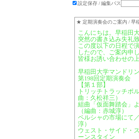
設定保存
/ 編集パス
★
定期演奏会のご案内
/ 
こんにちは。早稲田
突然の書き込み失礼
この度以下の日程で
したので、ご案内申
皆様お誘い合わせの
早稲田大学マンドリ
第198回定期演奏会
【第１部】
トリッチトラッチポル
曲：久松祥三）
組曲「仮面舞踏会」
（編曲：赤城淳）
ペルシャの市場にて
淳）
ウェスト・サイド・
ーンスタイン