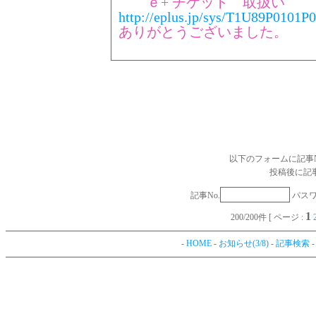
ｅ+ チケット 取扱い
http://eplus.jp/sys/T1U89P010
ありがとうございました。
以下のフォームに記事
投稿後に記
記事No.
パス
1
200/200件 [ ページ :
-
HOME
-
お知らせ(3/8)
-
記事検索