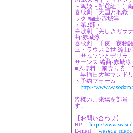
～篤姫～新選組！）編
喜歌劇「天国と地獄」
ック 編曲/赤城淳
＜第2部＞
喜歌劇「美しきガラテ
曲/赤城淳
喜歌劇「千夜一夜物語
ュトラウス２世 編曲
「サムソンとデリラ」
サーンス 編曲/赤城淳
■入場料：前売り券…5
早稲田大学マンドリ
ト予約フォーム
http://www.wasedama
皆様のご来場を部員
す。
【お問い合わせ】
HP：
http://www.wased
E-mail：
waseda_mando