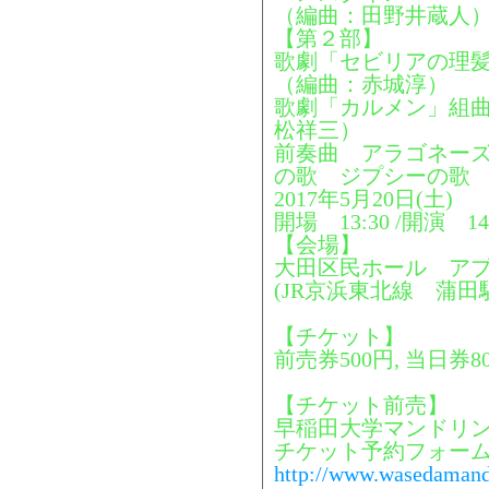
（編曲：田野井蔵人
【第２部】
歌劇「セビリアの理
（編曲：赤城淳）
歌劇「カルメン」組曲
松祥三）
前奏曲 アラゴネー
の歌 ジプシーの歌
2017年5月20日(土)
開場 13:30 /開演 14
【会場】
大田区民ホール ア
(JR京浜東北線 蒲田
【チケット】
前売券500円, 当日券8
【チケット前売】
早稲田大学マンドリン
チケット予約フォー
http://www.wasedamando