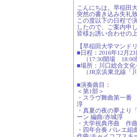
こんにちは。早稲田
突然の書き込み失礼
この度以下の日程で
したので、ご案内申
皆様お誘い合わせの
【早稲田大学マンドリ
■日程：2016年12月2
（17:30開場 18:0
■場所：川口総合文化
（JR京浜東北線「川
■演奏曲目：
＜第1部＞
・スラヴ舞曲第一番 
淳
・真夏の夜の夢より「
ーン 編曲/赤城淳
・大学祝典序曲 作曲
・四年合奏 バレエ組
作曲/チャイコフスキー