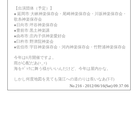
【出演団体（予定）】
● 延岡市:大峡神楽保存会・尾崎神楽保存会・川坂神楽保存会・
歌糸神楽保存会
●日向市:坪谷神楽保存会
●豊前市:黒土神楽講
●由布市:庄内子供神楽愛好会
●臼杵市:野津院神楽会
●佐伯市:宇目神楽保存会・河内神楽保存会・竹野浦神楽保存会
今年は6月開催ですよ。
雨が心配だあ(+_+)
海をﾊﾞｯｸに舞う様がいいんだけど、今年は屋内かな。
しかし何度地図を見ても蒲江への道のりは長いなあ(T-T)
No.216 - 2012/06/16(Sat) 09:37:06