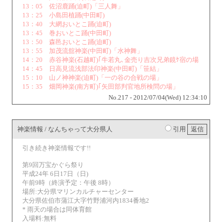
13：05 佐沼鹿踊(迫町)「三人舞」
13：25 小島田植踊(中田町)
13：40 大網おいとこ踊(迫町)
13：45 巻おいとこ踊(中田町)
13：50 森邑おいとこ踊(迫町)
13：55 加茂流舘神楽(中田町)「水神舞」
14：20 赤谷神楽(石越町)｢牛若丸､金売り吉次兄弟鏡ｹ宿の場
14：45 日高見流浅部法印神楽(中田町)「笹結」
15：10 山ノ神神楽(迫町)「一の谷の合戦の場」
15：35 畑岡神楽(南方町)｢矢田部判官地所検問の場」
No.217 - 2012/07/04(Wed) 12:34:10
神楽情報 / なんちゃって大分県人
引用
引き続き神楽情報です!!
第9回万宝かぐら祭り
平成24年 6日17日（日)
午前9時（終演予定：午後 8時）
場所:大分県マリンカルチャーセンター
大分県佐伯市蒲江大字竹野浦河内1834番地2
* 雨天の場合は同体育館
入場料:無料