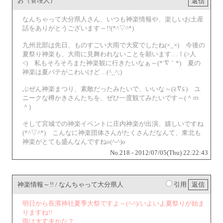
お（管理人）
なんちゃって大分県人さん、いつも神楽情報や、楽しいお土産
話をありがとうございます～!!(*^▽^*)
九州北部は先日、ものすごい大雨で大変でしたね(×_×) 今後の
夏祭り神楽も、大雨に見舞われないことを願います…！(>人
<) 私もそろそろまた神楽観に行きたいなぁ～(*´∇｀*) 夏の
神楽は夏バテがこわいけど…(^_^;)
ぶぜん神楽まつり、素敵だったみたいで、いいな～(≧∇≦) ユ
ニークな樽かきさんたちを、ぜひ一度観てみたいです～(＾ｍ
＾)
そして宮城での神楽イベントに庄内神楽が出演、嬉しいですね
(*^▽^*) こんなに神楽団体さんがたくさんだなんて、東北も
神楽がとても盛んなんですねo(^-^)o
No.218 - 2012/07/05(Thu) 22:22:43
神楽情報～!! / なんちゃって大分県人
引用
明日から長濱神社夏季大祭ですよ～(^-^)/いよいよ夏祭りが始ま
りますね!!
雨は大丈夫かな？