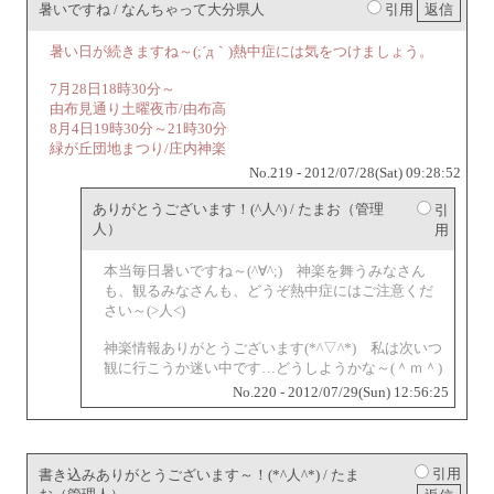
暑いですね / なんちゃって大分県人
引用
暑い日が続きますね～(;´д｀)熱中症には気をつけましょう。
7月28日18時30分～
由布見通り土曜夜市/由布高
8月4日19時30分～21時30分
緑が丘団地まつり/庄内神楽
No.219 - 2012/07/28(Sat) 09:28:52
ありがとうございます！(^人^) / たまお（管理
引
人）
用
本当毎日暑いですね～(^∀^;) 神楽を舞うみなさん
も、観るみなさんも、どうぞ熱中症にはご注意くだ
さい～(>人<)
神楽情報ありがとうございます(*^▽^*) 私は次いつ
観に行こうか迷い中です…どうしようかな～(＾ｍ＾)
No.220 - 2012/07/29(Sun) 12:56:25
引用
書き込みありがとうございます～！(*^人^*) / たま