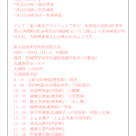
7月5日18時～国分神楽
7月6日18時～宇目神楽
7月7日16時30分～長濱神楽
そして、遠い東北でのイベントですが、合併前の迫町(現:登米
市)と挾間町(現:由布市)が姉妹町というご縁により庄内神楽が招
待され、大龍神楽座さんが舞われるようです。
第８回登米市民俗芸能大会
日時：7月8日（日）8：30開場
場所：宮城県登米市石越町南郷字矢作122番地2
石越体育センター
入場料：1,000円
出演団体演目
9：15 上町法印神楽(豊里町)「両天」
9：40 庄内神楽(大分県由布市)「大蛇退治」
10：10 加賀野神楽(中田町)「八幡舞」
10：35 嵯峨立神楽(東和町)「三宝荒神」
11：00 飯土井神楽(東和町)「〈ずし舞」
11：25 細野神楽(東和町)「羽衣」
11：50 長下田神楽(石越町)｢一の谷合戦、首取りの場」
12：15 とよま囃子・とよま木遣り(登米町)
12：30 長谷山甚句(中田町)
12：45 嵯峨立甚句(東和町)
12：50 芦倉獅子舞(石越町)