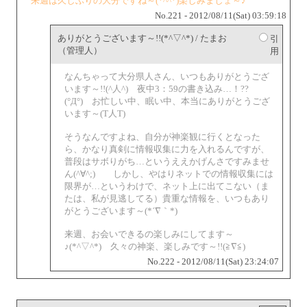
来週は久しぶりの大分ですね～(*^^*)楽しみましょ～♪
No.221 - 2012/08/11(Sat) 03:59:18
ありがとうございます～!!(*^▽^*) / たまお
引
（管理人）
用
なんちゃって大分県人さん、いつもありがとうござ
います～!!(^人^) 夜中3：59の書き込み…！??
(°Д°) お忙しい中、眠い中、本当にありがとうござ
います～(T人T)
そうなんですよね、自分が神楽観に行くとなった
ら、かなり真剣に情報収集に力を入れるんですが、
普段はサボりがち…というええかげんさですみませ
ん(^∀^;)ゞ しかし、やはりネットでの情報収集には
限界が…というわけで、ネット上に出てこない（ま
たは、私が見逃してる）貴重な情報を、いつもあり
がとうございます～(*´∇｀*)
来週、お会いできるの楽しみにしてます～
♪(*^▽^*) 久々の神楽、楽しみです～!!(≧∇≦)
No.222 - 2012/08/11(Sat) 23:24:07