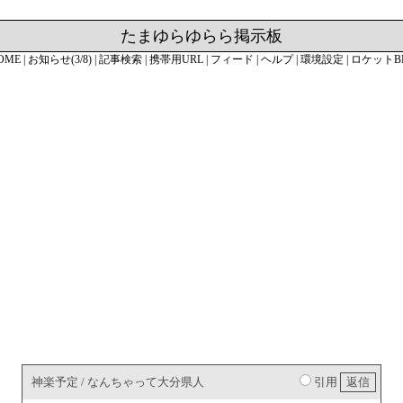
たまゆらゆらら掲示板
OME
|
お知らせ(3/8)
|
記事検索
|
携帯用URL
|
フィード
|
ヘルプ
|
環境設定
|
ロケットB
神楽予定 / なんちゃって大分県人
引用