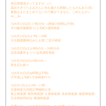
地元情報混ざってますが…(^^;
温めすぎてたまおさんに先を越され削除したものもあり(笑)
最新はまだまとめてないので載せてません。ごめんなさい
m(__)m
?@8月12日(日) 17時30分～(神楽の時間は不明)
月の輪学園夏祭り(上毛町)/成恒神楽
?@8月14日(火)17時～19時
大分縣護國神社みたま祭/二目川神楽
?@8月25日(土)19時45分～20時30分
志高湖夏宵まつり/志高湖宵神楽
?@8月26日(日)16時10分～
菅生石仏祭り
?@8月26日(日)(時間は不明)
大平楽(上毛町) 子供神楽ｻﾐｯﾄ
?@9月1日(土)11時～15時
京築神楽九州国立博物館公演
黒土神楽講･寒田神楽講･土屋神楽講･友枝神楽講･南原神楽講･
元永神楽同好会･横瀬神楽講