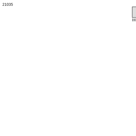
21035
H