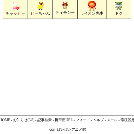
ティモシー
チャッピー
ピーちゃん
ライオン先生
ドク
HOME
-
お知らせ(3/8)
-
記事検索
-
携帯用URL
-
フィード
-
ヘルプ
-
メール
-
環境設
-
Icon:
ぱたぱたアニメ館
-