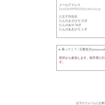
メールアドレス
lotuslife09090429@yahoo.ne.jp
八王子市在住
たんのまさひろ 33才
たんのあや 30才
たんのあきひろ １才
★
乗ってく？
/ 玉響海月(tamayurak
所沢から参加します。助手席に行
す。
以下のフォームに記事