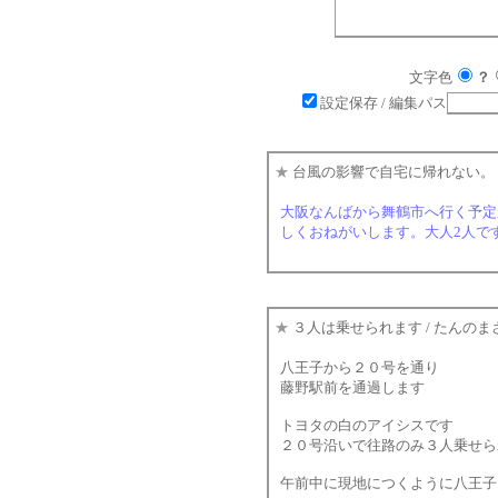
文字色
？
設定保存
/ 編集パス
★
台風の影響で自宅に帰れない。
大阪なんばから舞鶴市へ行く予定
しくおねがいします。大人2人で
★
３人は乗せられます
/ たんの
八王子から２０号を通り
藤野駅前を通過します
トヨタの白のアイシスです
２０号沿いで往路のみ３人乗せら
午前中に現地につくように八王子