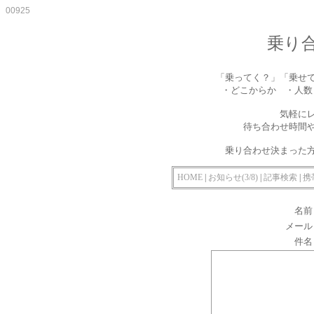
00925
乗り
「乗ってく？」「乗せ
・どこからか ・人数
気軽に
待ち合わせ時間
乗り合わせ決まった
HOME
|
お知らせ(3/8)
|
記事検索
|
携
名
メー
件