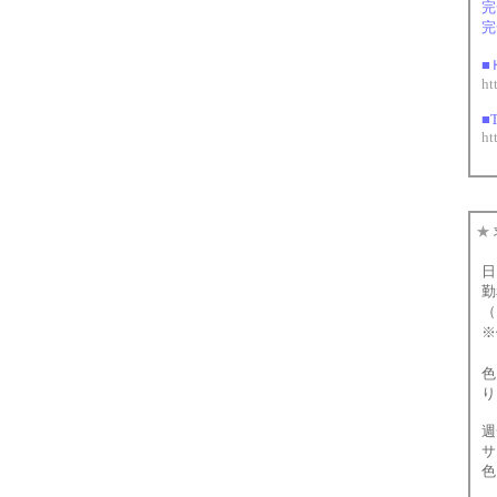
完
完
■
ht
■T
ht
★
日
勤
（
※
色
り
週
サ
色