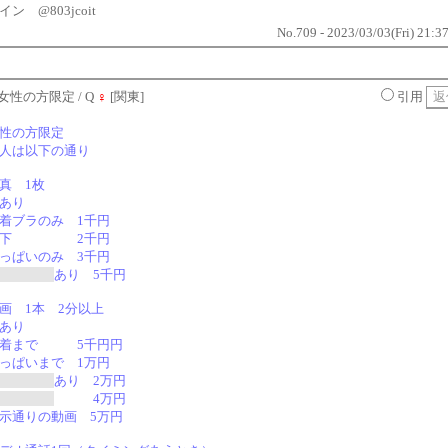
イン @803jcoit
No.709 - 2023/03/03(Fri) 21:3
女性の方限定
/ Q
♀
[関東]
引用
性の方限定
人は以下の通り
真 1枚
あり
着ブラのみ 1千円
上下 2千円
っぱいのみ 3千円
ENSORED
あり 5千円
画 1本 2分以上
顔あり
下着まで 5千円円
っぱいまで 1万円
ENSORED
あり 2万円
ENSORED
4万円
示通りの動画 5万円