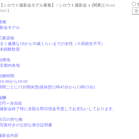
【シロウト撮影会モデル募集】
/ シロウト撮影会
♀
[関東] [
Home
Mail
]
業種
影会モデル
応募資格
るく健康な18から30歳くらいまでの女性（※高校生不可）
未経験歓迎
勤務地
京都内各地
勤務時間
10:00から19:00
時間ごとに15分間休憩(昼休憩12時45分から13時15分)
報酬
万円＋歩合給
撮影会終了時に全額を即日現金手渡しでお支払いしております。
当日の持ち物
写真付きの公的な身分証明書
撮影会内容