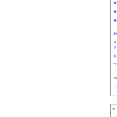
◆
◆
◆
2
そ
さ
登
下
ht
※
★