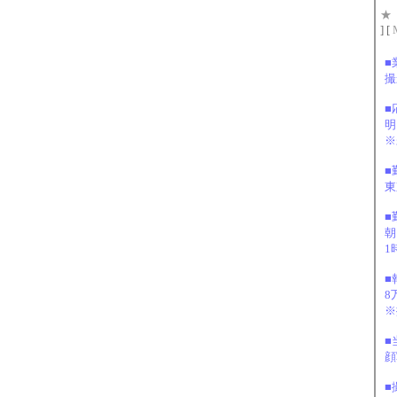
★
] [
■
撮
■
明
※
■
東
■
朝
1
■
8
※
■
顔
■