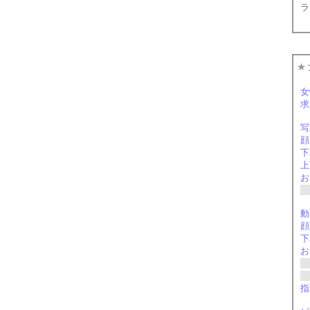
ラ
★
女
求
写
顔
下
お
C
動
お
C
C
指