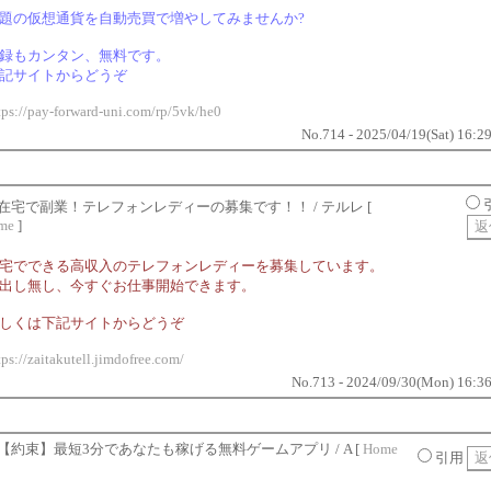
題の仮想通貨を自動売買で増やしてみませんか?
録もカンタン、無料です。
記サイトからどうぞ
tps://pay-forward-uni.com/rp/5vk/he0
No.714 - 2025/04/19(Sat) 16:2
在宅で副業！テレフォンレディーの募集です！！
/ テルレ [
me
]
宅でできる高収入のテレフォンレディーを募集しています。
出し無し、今すぐお仕事開始できます。
しくは下記サイトからどうぞ
tps://zaitakutell.jimdofree.com/
No.713 - 2024/09/30(Mon) 16:3
【約束】最短3分であなたも稼げる無料ゲームアプリ
/ A [
Home
引用