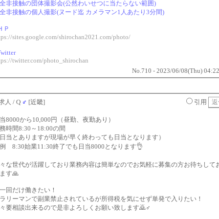
全非接触の団体撮影会(公然わいせつに当たらない範囲)
全非接触の個人撮影(ヌード迄 カメラマン1人あたり3分間)
ＨＰ
tps://sites.google.com/shirochan2021.com/photo/
witter
tps://twitter.com/photo_shirochan
No.710 - 2023/06/08(Thu) 04:2
求人
/ Q
♂
[近畿]
引用
当8000から10,000円（昼勤、夜勤あり）
務時間8:30～18:00の間
日当とありますが現場が早く終わっても日当となります）
例 8:30始業11:30終了でも日当8000となります👌
々な世代が活躍しており業務内容は簡単なのでお気軽に募集の方お待ちして
ます🙏
一回だけ働きたい！
ラリーマンで副業禁止されているが所得税を気にせず単発で入りたい！
々要相談出来るので是非よろしくお願い致します🙇♂