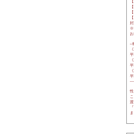
【
【
【
【
封
※
お
--
《
平
《
平
《
平
---
性
こ
渡
『
ま