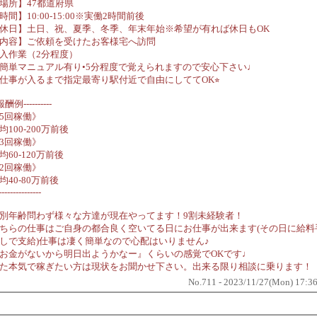
場所】47都道府県
時間】10:00-15:00※実働2時間前後
休日】土日、祝、夏季、冬季、年末年始※希望が有れば休日もOK
内容】ご依頼を受けたお客様宅へ訪問
入作業（2分程度）
簡単マニュアル有り•5分程度で覚えられますので安心下さい♩
仕事が入るまで指定最寄り駅付近で自由にしててOK⭐︎
報酬例----------
5回稼働》
均100-200万前後
3回稼働》
均60-120万前後
2回稼働》
均40-80万前後
---------------
別年齢問わず様々な方達が現在やってます！9割未経験者！
ちらの仕事はご自身の都合良く空いてる日にお仕事が出来ます(その日に給料
しで支給)仕事は凄く簡単なので心配はいりません♪
お金がないから明日出ようかなー』くらいの感覚でOKです♩
た本気で稼ぎたい方は現状をお聞かせ下さい。出来る限り相談に乗ります！
No.711 - 2023/11/27(Mon) 17:3