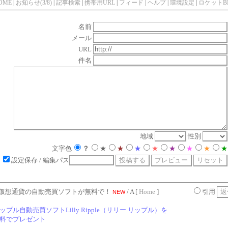
OME
|
お知らせ(3/8)
|
記事検索
|
携帯用URL
|
フィード
|
ヘルプ
|
環境設定
|
ロケットB
名前
メール
URL
件名
地域
性別
文字色
？
★
★
★
★
★
★
★
★
設定保存
/ 編集パス
仮想通貨の自動売買ソフトが無料で！
/ A [
Home
]
引用
NEW
ップル自動売買ソフトLilly Ripple（リリー リップル）を
料でプレゼント