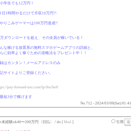
小学生でも12万円！
1日1時間やるだけで月収10万円?!
やりこみゲーマーは100万円達成!!
0万ダウンロードを超え、その全員が稼いでいる！
んな稼げる放置系の無料スマホゲームアプリの詳細と、
らに効率よく稼ぐための攻略法をプレゼント中！！
録はカンタン！メールアドレスのみ
記サイトよりご登録ください。
tps://pay-forward-uni.com/lp/ibu/he0
最短3分で稼げます
No.712 - 2024/03/09(Sat) 01:4
⭐︎未経験ok40〜200万円〈日払〉
/ do [
Mail
]
引用