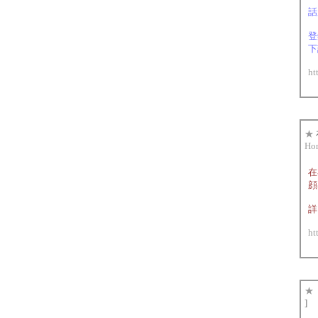
話
登
下
ht
★
Ho
在
顔
詳
ht
★
]