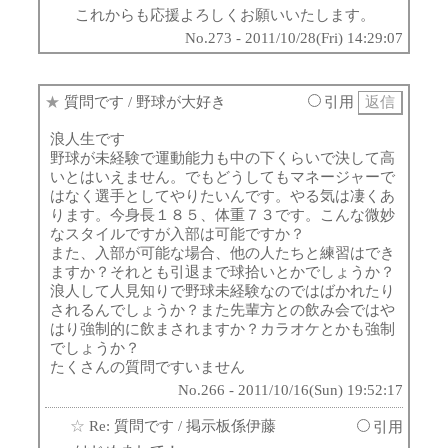
これからも応援よろしくお願いいたします。
No.273 - 2011/10/28(Fri) 14:29:07
★
質問です
/ 野球が大好き
引用
浪人生です
野球が未経験で運動能力も中の下くらいで決して高
いとはいえません。でもどうしてもマネージャーで
はなく選手としてやりたいんです。やる気は凄くあ
ります。今身長１８５、体重７３です。こんな微妙
なスタイルですが入部は可能ですか？
また、入部が可能な場合、他の人たちと練習はでき
ますか？それとも引退まで球拾いとかでしょうか？
浪人して人見知りで野球未経験なのではばかれたり
されるんでしょうか？また先輩方との飲み会ではや
はり強制的に飲まされますか？カラオケとかも強制
でしょうか？
たくさんの質問ですいません
No.266 - 2011/10/16(Sun) 19:52:17
☆
Re: 質問です
/ 掲示板係伊藤
引用