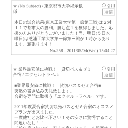
引用
★
(No Subject)
/ 東京都市大学掲示板
係
本日の試合結果(東京工業大学第一節第三戦)は２対
１１で都市大の勝利。勝ち点１を獲得しました。応
援の方ありがとうございました！尚、明日(５日木
曜日)は芝浦工業大学第一節第三戦が１時からあり
ます。頑張ります！
No.258 - 2011/05/04(Wed) 15:04:27
引用
★
業界最安値に挑戦！ 貸切バス＆ゼミ
合宿
/ エクセルトラベル
■業界最安値に挑戦！ 貸切バス＆ゼミ合宿■
突然の書き込み失礼致します。
合宿を専門に取扱う「エクセルトラベル」です。
2011年度夏合宿貸切観光バスとゼミ合宿のオススメ
プランが出来ました。
一度他社とお比べ下さい！その安さに驚愕すること
間違いなし！！