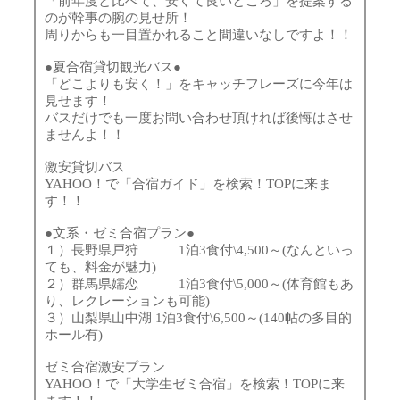
「前年度と比べて、安くて良いところ」を提案する
のが幹事の腕の見せ所！
周りからも一目置かれること間違いなしですよ！！
●夏合宿貸切観光バス●
「どこよりも安く！」をキャッチフレーズに今年は
見せます！
バスだけでも一度お問い合わせ頂ければ後悔はさせ
ませんよ！！
激安貸切バス
YAHOO！で「合宿ガイド」を検索！TOPに来ま
す！！
●文系・ゼミ合宿プラン●
１）長野県戸狩 1泊3食付\4,500～(なんといっ
ても、料金が魅力)
２）群馬県嬬恋 1泊3食付\5,000～(体育館もあ
り、レクレーションも可能)
３）山梨県山中湖 1泊3食付\6,500～(140帖の多目的
ホール有)
ゼミ合宿激安プラン
YAHOO！で「大学生ゼミ合宿」を検索！TOPに来