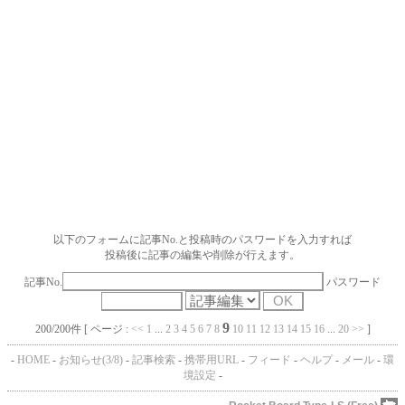
以下のフォームに記事No.と投稿時のパスワードを入力すれば
投稿後に記事の編集や削除が行えます。
記事No.
パスワード
9
200/200件 [ ページ :
<<
1
...
2
3
4
5
6
7
8
10
11
12
13
14
15
16
...
20
>>
]
-
HOME
-
お知らせ(3/8)
-
記事検索
-
携帯用URL
-
フィード
-
ヘルプ
-
メール
-
環
境設定
-