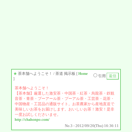
★
茶本舗へようこそ！
/ 茶道 掲示板 [
Home
引用
]
茶本舗へようこそ！
【茶本舗】厳選した激安茶・中国茶・紅茶・烏龍茶・鉄観
音茶・青茶・プーアール茶・プーアル茶・工芸茶・花茶・
中国物産・工芸品の通販サイト。お茶農家から産地直送で
美味しいお茶をお届けします。おいしいお茶！激安！是非
一度お試しくださいませ。
http://chahonpo.com/
No.3 - 2012/09/20(Thu) 16:36:11