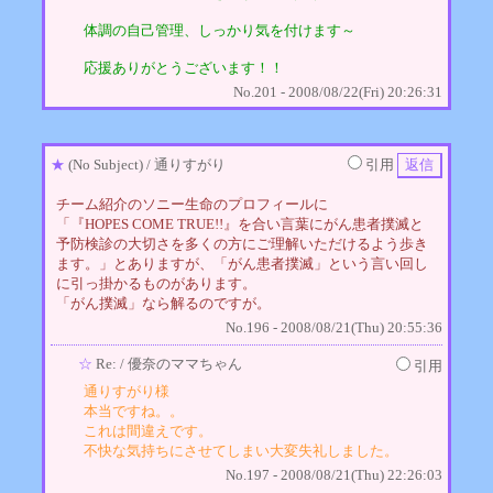
体調の自己管理、しっかり気を付けます～
応援ありがとうございます！！
No.201 - 2008/08/22(Fri) 20:26:31
★
(No Subject)
/ 通りすがり
引用
チーム紹介のソニー生命のプロフィールに
「『HOPES COME TRUE!!』を合い言葉にがん患者撲滅と
予防検診の大切さを多くの方にご理解いただけるよう歩き
ます。」とありますが、「がん患者撲滅」という言い回し
に引っ掛かるものがあります。
「がん撲滅」なら解るのですが。
No.196 - 2008/08/21(Thu) 20:55:36
☆
Re:
/ 優奈のママちゃん
引用
通りすがり様
本当ですね。。
これは間違えです。
不快な気持ちにさせてしまい大変失礼しました。
No.197 - 2008/08/21(Thu) 22:26:03