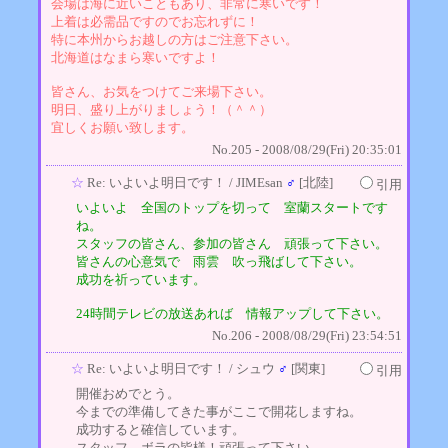
会場は海に近いこともあり、非常に寒いです！
上着は必需品ですのでお忘れずに！
特に本州からお越しの方はご注意下さい。
北海道はなまら寒いですよ！
皆さん、お気をつけてご来場下さい。
明日、盛り上がりましょう！（＾＾）
宜しくお願い致します。
No.205 - 2008/08/29(Fri) 20:35:01
☆
Re: いよいよ明日です！
/ JIMEsan
♂
[北陸]
引用
いよいよ 全国のトップを切って 室蘭スタートです
ね。
スタッフの皆さん、参加の皆さん 頑張って下さい。
皆さんの心意気で 雨雲 吹っ飛ばして下さい。
成功を祈っています。
24時間テレビの放送あれば 情報アップして下さい。
No.206 - 2008/08/29(Fri) 23:54:51
☆
Re: いよいよ明日です！
/ シュウ
♂
[関東]
引用
開催おめでとう。
今までの準備してきた事がここで開花しますね。
成功すると確信しています。
スタッフ、ボラの皆様！頑張って下さい。