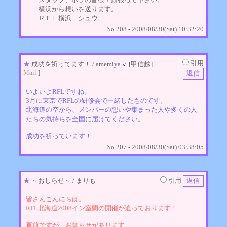
横浜から想いを送ります。
ＲＦＬ横浜 シュウ
No.208 - 2008/08/30(Sat) 10:32:20
引用
★
成功を祈ってます！
/ amemiya
♂
[甲信越] [
Mail
]
いよいよRFLですね。
3月に東京でRFLの研修会で一緒したものです。
北海道の空から、メンバーの想いや集まった人や多くの人
たちの気持ちを全国に届けてください。
成功を祈っています！
No.207 - 2008/08/30(Sat) 03:38:05
★
～おしらせ～
/ まりも
引用
皆さんこんにちは。
RFL北海道2008イン室蘭の開催が迫っております！
直前ですが、お知らせがあります。