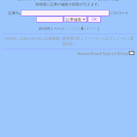
投稿後に記事の編集や削除が行えます。
記事No.
パスワード
4
49/50件 [ ページ :
<<
1
2
3
5
6
7
>>
]
-
HOME
-
お知らせ(3/8)
-
記事検索
-
携帯用URL
-
フィード
-
ヘルプ
-
メール
-
環
境設定
-
Rocket Board Type-LS (Free)