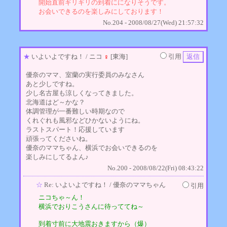
開始直前ギリギリの到着にになりそうです。
お会いできるのを楽しみにしております！
No.204 - 2008/08/27(Wed) 21:57:32
★
いよいよですね！
/ ニコ
♀
[東海]
引用
優奈のママ、室蘭の実行委員のみなさん
あと少しですね。
少し名古屋も涼しくなってきました。
北海道はど～かな？
体調管理が一番難しい時期なので
くれぐれも風邪などひかないようにね。
ラストスパート！応援しています
頑張ってくださいね。
優奈のママちゃん、横浜でお会いできるのを
楽しみにしてるよん♪
No.200 - 2008/08/22(Fri) 08:43:22
☆
Re: いよいよですね！
/ 優奈のママちゃん
引用
ニコちゃ～ん！
横浜でおりこうさんに待っててね～
到着寸前に大地震おきますから（爆）