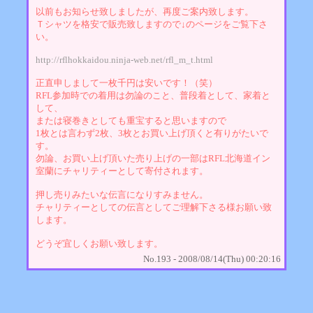
以前もお知らせ致しましたが、再度ご案内致します。
Ｔシャツを格安で販売致しますので↓のページをご覧下さ
い。
http://rflhokkaidou.ninja-web.net/rfl_m_t.html
正直申しまして一枚千円は安いです！（笑）
RFL参加時での着用は勿論のこと、普段着として、家着と
して、
または寝巻きとしても重宝すると思いますので
1枚とは言わず2枚、3枚とお買い上げ頂くと有りがたいで
す。
勿論、お買い上げ頂いた売り上げの一部はRFL北海道イン
室蘭にチャリティーとして寄付されます。
押し売りみたいな伝言になりすみません。
チャリティーとしての伝言としてご理解下さる様お願い致
します。
どうぞ宜しくお願い致します。
No.193 - 2008/08/14(Thu) 00:20:16