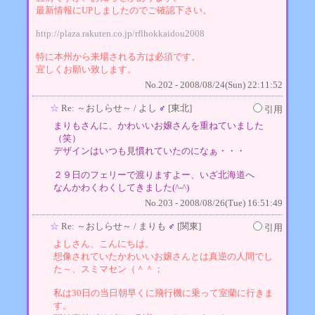
最新情報にUPしましたのでご確認下さい。
http://plaza.rakuten.co.jp/rflhokkaidou2008
特に本州から来場される方は必須です。
宜しくお願い致します。
No.202 - 2008/08/24(Sun) 22:11:52
☆
Re: ～おしらせ～
/ よし
♂
[東北]
引用
まりもさんに、かわいいお嬢さんを重ねていました
（笑）
デザインはいつも見慣れていたのになぁ・・・
２９日のフェリーで渡りますよー、いざ北海道へ
なんかわくわくしてきました(^-^)
No.203 - 2008/08/26(Tue) 16:51:49
☆
Re: ～おしらせ～
/ まりも
♂
[関東]
引用
よしさん、こんにちは。
想像されていたかわいいお嬢さんとは真逆の人間でし
た～、スミマセン（＾＾；
私は30日の当日朝早くに飛行機に乗って室蘭に行きま
す。