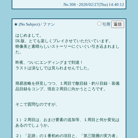
No.308 - 2020/02/27(Thu) 14:40:12
★
(No Subject)
/ ファン
引用
はじめまして。
DL版、とても楽しくプレイさせていただいています。
映像美と素晴らしいストーリーにぐいぐい引き込まれまし
た。
昨夜、ついにエンディングまで到達！
ラストは涙なしでは見られませんでした。
簡易攻略を拝見しつつ、１周目で敵目録・釣り目録・装備
品目録をコンプ、現在２周目に向かうところです。
そこで質問なのですが、
１）２周目は、おまけ要素の追加等、１周目と何か変化は
あるのでしょうか。
２）「足跡」の１番初めの項目と、「第三階層の実力者」