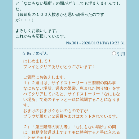
と「なにもない場所」の間がどうしても埋まりませんでし
た。
（鍛錬所の１００人抜きかと思い頑張ったのです
が・・・）
よろしくお願いします。
これからも応援しています。
No.301 - 2020/01/31(Fri) 19:23:31
☆
Re:
/ めぞん
引用
はじめまして！
プレイとクリアありがとうございます！
ご質問にお答えします。
１）２週目は、サイドストーリー（三階層の悩み事、
なにもない場所、過去の繁栄、恵まれた贈り物）をす
べてクリアしていると、サイドストーリー「なにもな
い場所」で別のキャラと一緒に戦闘することになりま
す。
おまけのおまけぐらいのものですが…
ブラウザ版だと２週目おまけはカットされています。
２）「第三階層の実力者」「なにもない場所」の間
は、難易度普通以上でミナモに勝利すると手に入れる
ことができます。