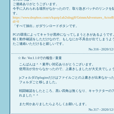
ご連絡ありがとうございます。
今手に入れられる場所がなかったので、取り急ぎパッチのリンクを
す。
https://www.dropbox.com/s/kqutp1ah2tdngj8/GrimmAdventures_ActorB
dl=0
「すべて抽出」がダウンロードボタンです。
PCの環境によってキャラが黒枠になってしまうときがあるようです
軽く動作確認をしただけなので、もしなにか不具合が出てしまうよ
たご連絡いただけると嬉しいです。
No.316 - 2020/12
☆
Re: Ver.1.1.0での報告
/ 童童
こんばんは＾＾素早い対応ありがとうございます。
使用法が分からなかったので、上書きしましたが大丈夫でしょ
jsフォルダのpluginsだけはファイルごとの上書きが出来なかっ
フォルダごと移しました。
戦闘確認をしたところ、黒い四角は無くなり、キャラクターの
れました＾＾
また何かありましたらよろしくお願いします。
No.317 - 2020/12