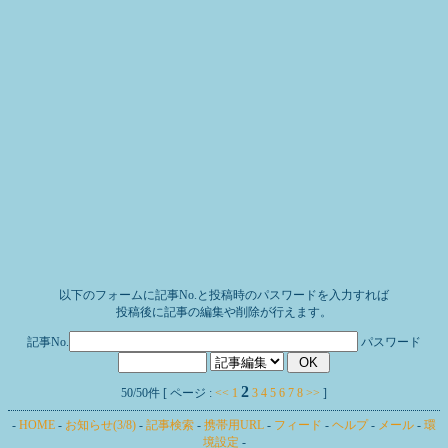
以下のフォームに記事No.と投稿時のパスワードを入力すれば
投稿後に記事の編集や削除が行えます。
記事No.
パスワード
2
50/50件 [ ページ :
<<
1
3
4
5
6
7
8
>>
]
-
HOME
-
お知らせ(3/8)
-
記事検索
-
携帯用URL
-
フィード
-
ヘルプ
-
メール
-
環
境設定
-