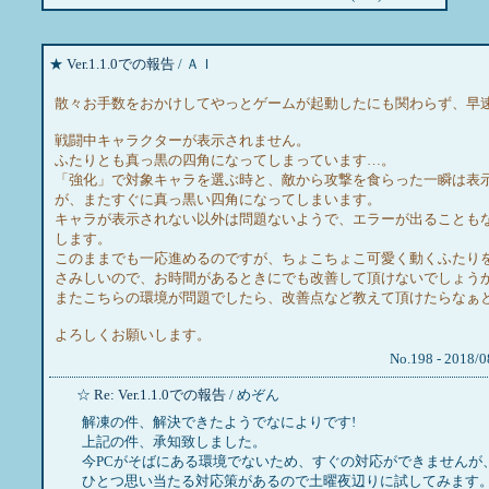
★
Ver.1.1.0での報告
/ ＡＩ
散々お手数をおかけしてやっとゲームが起動したにも関わらず、早
戦闘中キャラクターが表示されません。
ふたりとも真っ黒の四角になってしまっています…。
「強化」で対象キャラを選ぶ時と、敵から攻撃を食らった一瞬は表
が、またすぐに真っ黒い四角になってしまいます。
キャラが表示されない以外は問題ないようで、エラーが出ることも
します。
このままでも一応進めるのですが、ちょこちょこ可愛く動くふたり
さみしいので、お時間があるときにでも改善して頂けないでしょう
またこちらの環境が問題でしたら、改善点など教えて頂けたらなぁ
よろしくお願いします。
No.198 - 2018/0
☆
Re: Ver.1.1.0での報告
/ めぞん
解凍の件、解決できたようでなによりです!
上記の件、承知致しました。
今PCがそばにある環境でないため、すぐの対応ができませんが
ひとつ思い当たる対応策があるので土曜夜辺りに試してみます