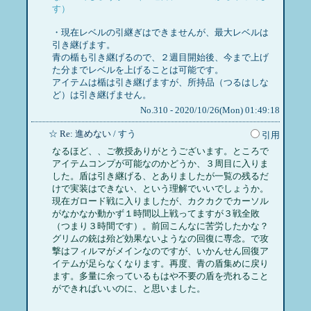
す）
・現在レベルの引継ぎはできませんが、最大レベルは
引き継げます。
青の楯も引き継げるので、２週目開始後、今まで上げ
た分までレベルを上げることは可能です。
アイテムは楯は引き継げますが、所持品（つるはしな
ど）は引き継げません。
No.310 - 2020/10/26(Mon) 01:49:18
☆
Re: 進めない
/ すう
引用
なるほど、、ご教授ありがとうございます。ところで
アイテムコンプが可能なのかどうか、３周目に入りま
した。盾は引き継げる、とありましたが一覧の残るだ
けで実装はできない、という理解でいいでしょうか。
現在ガロード戦に入りましたが、カクカクでカーソル
がなかなか動かず１時間以上戦ってますが３戦全敗
（つまり３時間です）。前回こんなに苦労したかな？
グリムの銃は殆ど効果ないようなの回復に専念。で攻
撃はフィルマがメインなのですが、いかんせん回復ア
イテムが足らなくなります。再度、青の盾集めに戻り
ます。多量に余っているもはや不要の盾を売れること
ができればいいのに、と思いました。