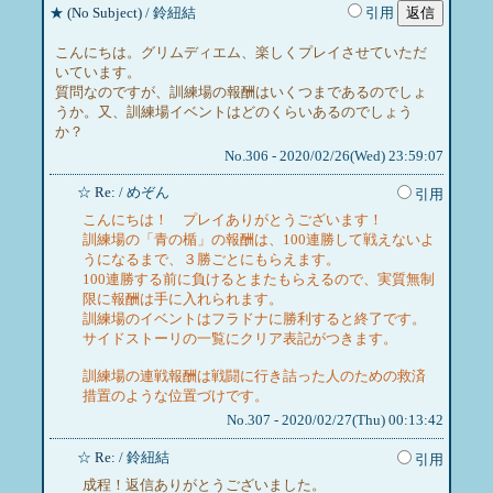
★
(No Subject)
/ 鈴紐結
引用
こんにちは。グリムディエム、楽しくプレイさせていただ
いています。
質問なのですが、訓練場の報酬はいくつまであるのでしょ
うか。又、訓練場イベントはどのくらいあるのでしょう
か？
No.306 - 2020/02/26(Wed) 23:59:07
☆
Re:
/ めぞん
引用
こんにちは！ プレイありがとうございます！
訓練場の「青の楯」の報酬は、100連勝して戦えないよ
うになるまで、３勝ごとにもらえます。
100連勝する前に負けるとまたもらえるので、実質無制
限に報酬は手に入れられます。
訓練場のイベントはフラドナに勝利すると終了です。
サイドストーリの一覧にクリア表記がつきます。
訓練場の連戦報酬は戦闘に行き詰った人のための救済
措置のような位置づけです。
No.307 - 2020/02/27(Thu) 00:13:42
☆
Re:
/ 鈴紐結
引用
成程！返信ありがとうございました。