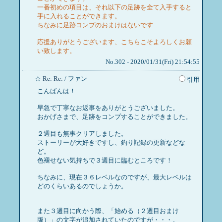
一番初めの項目は、それ以下の足跡を全て入手すると
手に入れることができます。
ちなみに足跡コンプのおまけはないです…
応援ありがとうございます、こちらこそよろしくお願
い致します。
No.302 - 2020/01/31(Fri) 21:54:55
☆
Re: Re:
/ ファン
引用
こんばんは！
早急で丁寧なお返事をありがとうございました。
おかげさまで、足跡をコンプすることができました。
２週目も無事クリアしました。
ストーリーが大好きですし、釣り記録の更新などな
ど。
色褪せない気持ちで３週目に臨むところです！
ちなみに、現在３６レベルなのですが、最大レベルは
どのくらいあるのでしょうか。
また３週目に向かう際、「始める（２週目おまけ
版）」の文字が追加されていたのですが・・・。