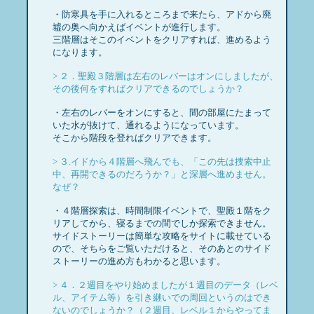
・防寒具を手に入れるところまで来たら、アドから廃
墟の奥へ向かえばイベントが進行します。
三階層はそこのイベントをクリアすれば、進めるよう
になります。
> ２．聖殿３階層は左右のレバーはオンにしましたが、
その後何をすればクリアできるのでしょうか？
・左右のレバーをオンにすると、間の部屋にたまって
いた水が抜けて、通れるようになっています。
そこから階段を登ればクリアできます。
> ３.イドから４階層へ飛んでも、「この先は捜索中止
中、再開できるのだろうか？」と深層へ進めません。
なぜ？
・４階層探索は、時間制限イベントで、聖殿１階をク
リアしてから、寝るまでの間でしか探索できません。
サイドストーリーは簡単な攻略をサイトに載せている
ので、そちらをご覧いただけると、そのあとのサイド
ストーリーの進め方もわかると思います。
> ４．２週目をやり始めましたが１週目のデータ（レベ
ル、アイテム等）を引き継いでの周回というのはでき
ないのでしょうか？（２週目、レベル１からやってま