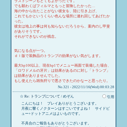
ラストシーンもとてもよかったです。
でも願わくばフィルマともっと冒険したかった…
海の中から出たことがない彼女を、陸に引き上げ、
これでもかというくらい色んな場所に連れ回してあげたか
った。
彼女は地上の事は何も知らないだろうから、案内のし甲斐
がありそうです。
それができないのが残念。
気になる点が一つ。
ｄｌ版で装飾品のトランプの効果がない気がします。
最大hp100以上、現在hp1でメニュー画面で装備した場合、
「ロワドメルの牙片」は効果があるのに対し「トランプ」
は効果がありませんでした。
もし使えたら雑魚狩りで悪さできたのかなーと思ったり。
No.321 - 2022/11/16(Wed) 00:03:28
☆
Re: トランプについて
/ めぞん
引用
こんにちは！ プレイありがとうございます。
月夜に響くノクターンはすごいですよね！ サイドビ
ュー+ドットアニメはよいものです。
不具合のご報告もありがとうございます。