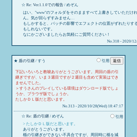
☆
Re: Ver.1.1.0での報告
/ めぞん
はい、"www"のフォルダをそのまますべて上書きしていただけ
ん。気が回らずすみません…
もしかすると、パッチの影響でエフェクトの位置がずれたりす
もしれないです。
なにかございましたらお気軽にご質問ください！
No.318 - 2020/12
★
盾の引継
/ すう
引用
下記いろいろと教唆ありがとうございます。周回の盾の引
継ぎですが、いま３週目ですが２週目も含めて実装はでき
ませんでした。
＞すうさんのプレイしている環境はダウンロード版でしょ
うか、ブラウザ版でしょうか。
たしかＤＬ版だと思います。
No.313 - 2020/10/28(Wed) 18:47:17
☆
Re: 盾の引継
/ めぞん
引用
> たしかＤＬ版だと思います。
ありがとうございます。
楯の引継ぎができない不具合ですが、周回時に楯を減