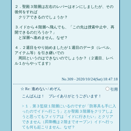
２．聖殿３階層は左右のレバーはオンにしましたが、その
後何をすれば
クリアできるのでしょうか？
３.イドから４階層へ飛んでも、「この先は捜索中止中、再
開できるのだろうか？」
と深層へ進めません。なぜ？
４．２週目をやり始めましたが１週目のデータ（レベル、
アイテム等）を引き継いでの
周回というのはできないのでしょうか？（２週目、レベ
ル１からやってます）
No.309 - 2020/10/24(Sat) 18:47:18
☆
Re: 進めない
/ めぞん
引用
こんばんは！ プレイありがとうございます！
> １．第３監獄１階層にいるのですが「防寒具も手に入
ったのでイドへ行こう」とか聖殿３階層をクリアしよ
うと思ってもフィリアは「イドに行きたい」とクリア
できません（昇降機は２階までオープン）イドへ行っ
ても何も起こりません。なぜ？