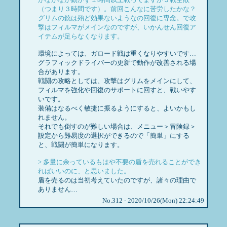
（つまり３時間です）。前回こんなに苦労したかな？
グリムの銃は殆ど効果ないようなの回復に専念。で攻
撃はフィルマがメインなのですが、いかんせん回復ア
イテムが足らなくなります。
環境によっては、ガロード戦は重くなりやすいです…
グラフィックドライバーの更新で動作が改善される場
合があります。
戦闘の攻略としては、攻撃はグリムをメインにして、
フィルマを強化や回復のサポートに回すと、戦いやす
いです。
装備はなるべく敏捷に振るようにすると、よいかもし
れません。
それでも倒すのが難しい場合は、メニュー＞冒険録＞
設定から難易度の選択ができるので「簡単」にする
と、戦闘が簡単になります。
> 多量に余っているもはや不要の盾を売れることができ
ればいいのに、と思いました。
盾を売るのは当初考えていたのですが、諸々の理由で
ありません…
No.312 - 2020/10/26(Mon) 22:24:49