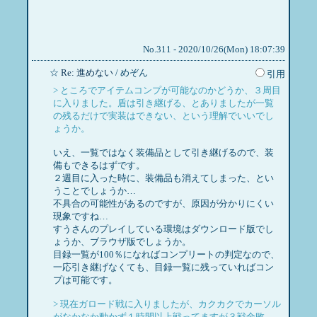
No.311 - 2020/10/26(Mon) 18:07:39
☆
Re: 進めない
/ めぞん
引用
> ところでアイテムコンプが可能なのかどうか、３周目
に入りました。盾は引き継げる、とありましたが一覧
の残るだけで実装はできない、という理解でいいでし
ょうか。
いえ、一覧ではなく装備品として引き継げるので、装
備もできるはずです。
２週目に入った時に、装備品も消えてしまった、とい
うことでしょうか…
不具合の可能性があるのですが、原因が分かりにくい
現象ですね…
すうさんのプレイしている環境はダウンロード版でし
ょうか、ブラウザ版でしょうか。
目録一覧が100％になればコンプリートの判定なので、
一応引き継げなくても、目録一覧に残っていればコン
プは可能です。
> 現在ガロード戦に入りましたが、カクカクでカーソル
がなかなか動かず１時間以上戦ってますが３戦全敗