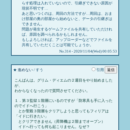
らす処理は入れていないので、引継ぎできない原因が
現状不明です…
あと思いつくのは、周回の方法ですが…周回は、おま
け部屋の奥の部屋から始めないと、データの引継ぎは
できません。
問題が発生するゲームファイルを共有していただけれ
ば、原因を調べられるかもしれません。
もしよろしければ、アップローダーなどでファイルを
共有していただくことは可能でしょうか。
No.314 - 2020/11/04(Wed) 00:05:53
★
進めない
/ すう
引用
こんばんは。グリム・ディエムの２週目をやり始めました
が、
わからなくなったので質問させてください。
１．第３監獄１階層にいるのですが「防寒具も手に入った
のでイドへ行こう」
とか聖殿３階層をクリアしようと思ってもフィリアは
「イドに行きたい」
とクリアできません（昇降機は２階までオープン）
イドへ行っても何も起こりません。なぜ？