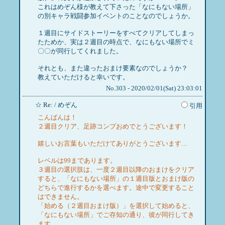
これはめぞん様が教えて下さった「なにもない場所」
の別キャラ戦闘参加イベントのことなのでしょうか。
１週目にサイドストーリーをすべてクリアしてしまっ
たためか、実は２週目の時点で、なにもない場所でミ
〇〇が同行してくれました。
それとも、また違ったおまけ要素なのでしょうか？
教えていただけると幸いです。
No.303 - 2020/02/01(Sat) 23:03:01
☆
Re:
/ めぞん
引用
こんばんは！
２週目クリア、足跡コンプおめでとうございます！
嬉しいお言葉もいただけてありがとうございます…
レベルは99まであります。
３週目の選択肢は、一度２週目以降のおまけをクリア
すると、「なにもない場所」の１週目版とおまけ版の
どちらで進行するかを選べます。途中で変更すること
はできません。
「始める（２週目おまけ版）」を選択して始めると、
「なにもない場所」でご存知の通り、彼が同行してき
ます。