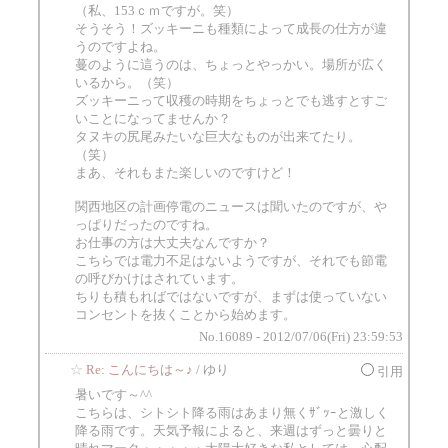
（私、153ｃｍですが。笑）
そうそう！ズッキーニも種類によって成長の仕方が違
うのですよね。
蔓のように這うのは、ちょっとやっかい。場所が広く
いるから。（笑）
ズッキーニって収穫の時期をちょっとでも逃すとすご
いことになってませんか？
タヌキの尻尾みたいな巨大なものが出来てたり。
（笑）
まあ、それもまた楽しいのですけど！
関西地区の計画停電のニュースは聞いたのですが、や
っぱりだったのですね。
お仕事の方は大丈夫なんですか？
こちらでは電力不足はないようですが、それでも節電
の呼びかけはされています。
ちりも積もればではないですが、まずは使っていない
コンセントを抜くことから始めます。
No.16089 - 2012/07/06(Fri) 23:59:53
☆
Re: こんにちは～♪
/ ゆり
引用
暑いです～^^
こちらは、シトシト降る雨はあまり無くｻﾞｯｰと激しく
降る雨です。天気予報によると、来週はずっと曇りと