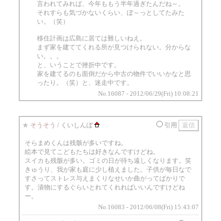
言われてみれば、今年ももう半年過ぎたんだね～。
それすらも気づかないくらい、ぼ～っとしてたみた
い。（笑）
移住計画は広島に居ては難しいねえ。
まず家を建ててくれる所が見つけられない。分からな
い。。。
と、いうことで挫折中です。
家を建てるのも面倒だから中古の物件でいいかなと思
ったり。（笑）と、迷走中です。
No.16087 - 2012/06/29(Fri) 10:08:21
★
そうそう
/ くいしんぼ
引用
そらまめくんは残骸が多いですね。
絵本で見てこどもたちは好きなんですけどね。
スイカも残骸が多い。ゴミの日が待ち遠しくなります。笑
きゅうり、我が家も庭に少し植えました。子供が毎日なで
すさってストレス与えまくりなせいか曲がってばかりで
す。漬物にするぐらいとれてくれればいいんですけどね
ー。
No.16083 - 2012/06/08(Fri) 15:43:07