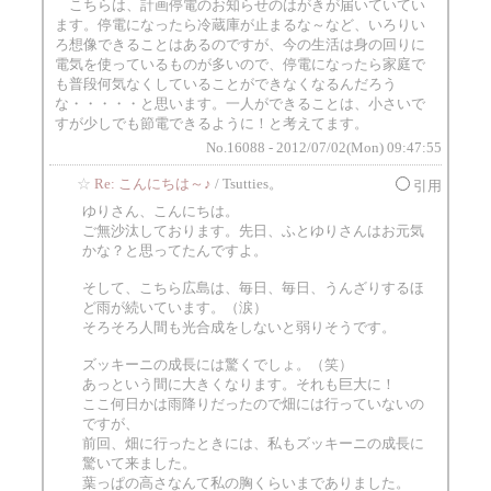
こちらは、計画停電のお知らせのはがきが届いていてい
ます。停電になったら冷蔵庫が止まるな～など、いろりい
ろ想像できることはあるのですが、今の生活は身の回りに
電気を使っているものが多いので、停電になったら家庭で
も普段何気なくしていることができなくなるんだろう
な・・・・・と思います。一人ができることは、小さいで
すが少しでも節電できるように！と考えてます。
No.16088 - 2012/07/02(Mon) 09:47:55
☆
Re: こんにちは～♪
/ Tsutties。
引用
ゆりさん、こんにちは。
ご無沙汰しております。先日、ふとゆりさんはお元気
かな？と思ってたんですよ。
そして、こちら広島は、毎日、毎日、うんざりするほ
ど雨が続いています。（涙）
そろそろ人間も光合成をしないと弱りそうです。
ズッキーニの成長には驚くでしょ。（笑）
あっという間に大きくなります。それも巨大に！
ここ何日かは雨降りだったので畑には行っていないの
ですが、
前回、畑に行ったときには、私もズッキーニの成長に
驚いて来ました。
葉っぱの高さなんて私の胸くらいまでありました。