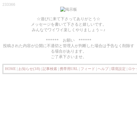
233366
☆遊びに来て下さってありがとう☆
メッセージを書いて下さると嬉しいです。
みんなでワイワイ楽しくやりましょう～♪
****** お願い ******
投稿された内容が公開に不適切と管理人が判断した場合は予告なく削除す
る場合があります。
ご了承下さいませ。
HOME
|
お知らせ(3/8)
|
記事検索
|
携帯用URL
|
フィード
|
ヘルプ
|
環境設定
|
ロケ