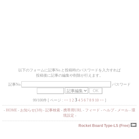
以下のフォームに記事No.と投稿時のパスワードを入力すれば
投稿後に記事の編集や削除が行えます。
記事No.
パスワード
3
99/100件 [ ページ :
<<
1
2
4
5
6
7
8
9
10
>>
]
-
HOME
-
お知らせ(3/8)
-
記事検索
-
携帯用URL
-
フィード
-
ヘルプ
-
メール
-
環
境設定
-
Rocket Board Type-LS (Free)