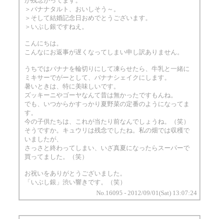
が残念がってます。
＞バナナタルト、おいしそう～。
＞そして結婚記念日おめでとうございます。
＞いぶし銀ですねえ。
こんにちは。
こんなにお返事が遅くなってしまい申し訳ありません。
うちではバナナを輪切りにして凍らせたら、牛乳と一緒に
ミキサーでがーとして、バナナシェイクにします。
暑いときは、特に美味しいです。
ズッキーニやゴーヤなんて昔は無かったですもんね。
でも、いつからかすっかり夏野菜の定番のようになってま
す。
今の子供たちは、これが当たり前なんでしょうね。（笑）
そうですか。キュウリは残念でしたね。私の畑では収穫で
いましたが、
さっさと終わってしまい、いざ真夏になったらスーパーで
買ってました。（笑）
お祝いをありがとうございました。
「いぶし銀」渋い響きです。（笑）
No.16095 - 2012/09/01(Sat) 13:07:24