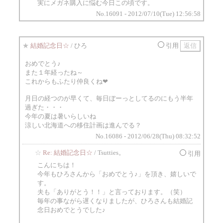
実にメガネ購入に悩む今日この頃です。
No.16091 - 2012/07/10(Tue) 12:56:58
★
結婚記念日☆
/ ひろ
引用
おめでとう♪
また１年経ったね～
これからもふたり仲良くね❤
月日の経つのが早くて、毎日ぼーっとしてるのにもう半年
過ぎた・・・
今年の夏は暑いらしいね
涼しい北海道への移住計画は進んでる？
No.16086 - 2012/06/28(Thu) 08:32:52
☆
Re: 結婚記念日☆
/ Tsutties。
引用
こんにちは！
今年もひろさんから「おめでとう♪」を頂き、嬉しいで
す。
夫も「ありがとう！！」と言っております。（笑）
毎年の事ながら遅くなりましたが、ひろさんも結婚記
念日おめでとうでした♪