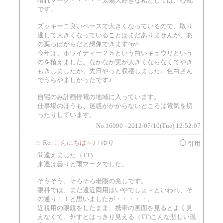
晴れマーク・・・・・太陽大好きな私としては、心配
です。
ズッキーニ良いペースで大きくなっているので、取り
逃して大きくなっていることはまだありませんが、あ
の葉っぱからだと想像できます^m^
今年は、ホワイティー２５という白いキュウリという
のを植えました。なかなか実が大きくならなくてやき
もきしましたが、先日やっと収穫しました。色白さん
でうらやましかったです♪
自宅のみ計画停電の地域に入っています。
仕事場のほうも、迷惑がかからないところは電気を切
ったりしています。
No.16090 - 2012/07/10(Tue) 12:52:07
☆
Re: こんにちは～♪
/ ゆり
引用
間違えました（TT)
来週は曇りと雨マークでした。
そうそう、そろそろ老眼の兆しです。
眼科では、まだ遠近両用はいやでしょ～といわれ、そ
の通り！！と思いましたが・・・・・。
近視用の眼鏡をしたまま、携帯の画面を見るとよく見
えなくて、外すとはっきり見える（TT)こんな悲しい現