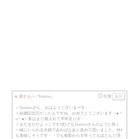
★
碧さんへ
/ Tsutties。
引用
＞Tsuttiesさん、おはようございまーす。
＞結婚記念日だったんですね、おめでとうございます（●＾
o＾●）私はまだ籍入れて半年足らず・・
＞まだまだひよっこです(笑)でもTsuttiesさんのように長く
一緒にいられる夫婦であればなあと改めて思いました。ﾀﾙﾄ
も美味しそうです・・でも相変わらず作ってもほとんど消