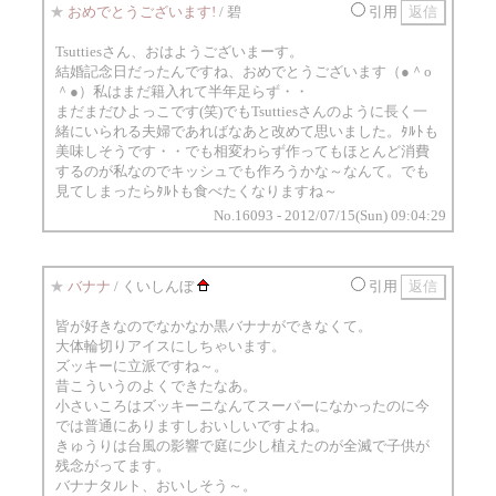
★
おめでとうございます!
/ 碧
引用
Tsuttiesさん、おはようございまーす。
結婚記念日だったんですね、おめでとうございます（●＾o
＾●）私はまだ籍入れて半年足らず・・
まだまだひよっこです(笑)でもTsuttiesさんのように長く一
緒にいられる夫婦であればなあと改めて思いました。ﾀﾙﾄも
美味しそうです・・でも相変わらず作ってもほとんど消費
するのが私なのでキッシュでも作ろうかな～なんて。でも
見てしまったらﾀﾙﾄも食べたくなりますね～
No.16093 - 2012/07/15(Sun) 09:04:29
★
バナナ
/ くいしんぼ
引用
皆が好きなのでなかなか黒バナナができなくて。
大体輪切りアイスにしちゃいます。
ズッキーに立派ですね～。
昔こういうのよくできたなあ。
小さいころはズッキーニなんてスーパーになかったのに今
では普通にありますしおいしいですよね。
きゅうりは台風の影響で庭に少し植えたのが全滅で子供が
残念がってます。
バナナタルト、おいしそう～。