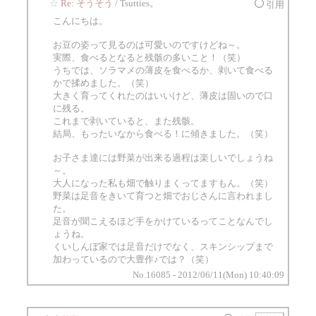
☆
Re: そうそう
/ Tsutties。
引用
こんにちは。
お豆の姿って見るのは可愛いのですけどね～。
実際、食べるとなると残骸の多いこと！（笑）
うちでは、ソラマメの薄皮を食べるか、剥いて食べる
かで揉めました。（笑）
大きく育ってくれたのはいいけど、薄皮は固いので口
に残る。
これまで剥いていると、また残骸。
結局、もったいなから食べる！に傾きました。（笑）
お子さま達には野菜が出来る過程は楽しいでしょうね
～。
大人になった私も畑で触りまくってますもん。（笑）
野菜は足音をきいて育つと畑でおじさんに言われまし
た。
足音が聞こえるほど手をかけているってことなんでし
ょうね。
くいしんぼ家では足音だけでなく、スキンシップまで
加わっているので大豊作♪では？（笑）
No.16085 - 2012/06/11(Mon) 10:40:09