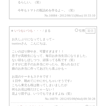
るらしい。（笑）
今年もトマトの瓶詰めを作るよ～。（笑）
No.16084 - 2012/06/11(Mon) 10:33:10
★
いつもいつも・・・
/ まる
引用
お久しぶりになってしまって～
tsuttiesさん こんにちは。
こいのぼり卵やき、可愛すぎます！！
息子が高校生になって、毎日お弁当生活になりました。
ない頭をしぼしつつ、頑張ってる私です（笑）
さすがに息子のお弁当にやったら、怒られるけど
娘のお弁当に作ってあげたら喜ぶかも～
お花のケーキもステキです！
１日中、眺めてにやにやしちゃいそうです♪
こちら東北も桜は散ってしまいましたが
何もお花は桜だけじゃ～ない！
花より団子は、いつでもできますよね（笑）
No.16079 - 2012/05/09(Wed) 09:50:28