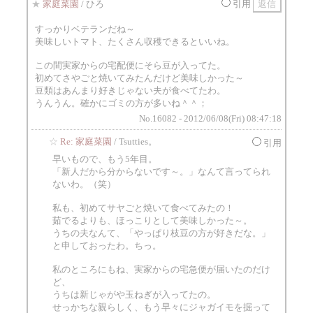
★
家庭菜園
/ ひろ
引用
すっかりベテランだね～
美味しいトマト、たくさん収穫できるといいね。
この間実家からの宅配便にそら豆が入ってた。
初めてさやごと焼いてみたんだけど美味しかった～
豆類はあんまり好きじゃない夫が食べてたわ。
うんうん。確かにゴミの方が多いね＾＾；
No.16082 - 2012/06/08(Fri) 08:47:18
☆
Re: 家庭菜園
/ Tsutties。
引用
早いもので、もう5年目。
「新人だから分からないです～。」なんて言ってられ
ないわ。（笑）
私も、初めてサヤごと焼いて食べてみたの！
茹でるよりも、ほっこりとして美味しかった～。
うちの夫なんて、「やっぱり枝豆の方が好きだな。」
と申しておったわ。ちっ。
私のところにもね、実家からの宅急便が届いたのだけ
ど、
うちは新じゃがや玉ねぎが入ってたの。
せっかちな親らしく、もう早々にジャガイモを掘って