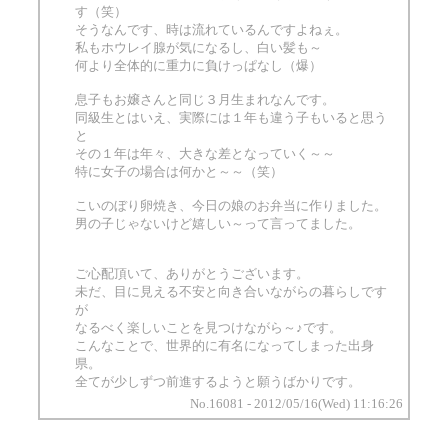
す（笑）
そうなんです、時は流れているんですよねぇ。
私もホウレイ腺が気になるし、白い髪も～
何より全体的に重力に負けっぱなし（爆）
息子もお嬢さんと同じ３月生まれなんです。
同級生とはいえ、実際には１年も違う子もいると思う
と
その１年は年々、大きな差となっていく～～
特に女子の場合は何かと～～（笑）
こいのぼり卵焼き、今日の娘のお弁当に作りました。
男の子じゃないけど嬉しい～って言ってました。
ご心配頂いて、ありがとうございます。
未だ、目に見える不安と向き合いながらの暮らしです
が
なるべく楽しいことを見つけながら～♪です。
こんなことで、世界的に有名になってしまった出身
県。
全てが少しずつ前進するようと願うばかりです。
No.16081 - 2012/05/16(Wed) 11:16:26