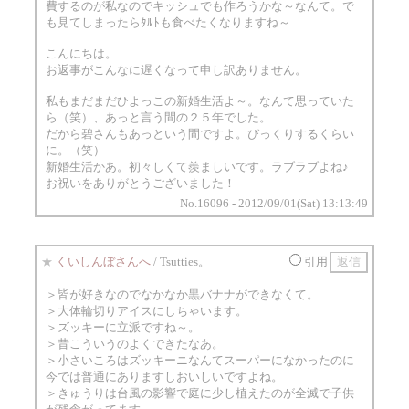
費するのが私なのでキッシュでも作ろうかな～なんて。で
も見てしまったらﾀﾙﾄも食べたくなりますね～
こんにちは。
お返事がこんなに遅くなって申し訳ありません。
私もまだまだひよっこの新婚生活よ～。なんて思っていた
ら（笑）、あっと言う間の２５年でした。
だから碧さんもあっという間ですよ。びっくりするくらい
に。（笑）
新婚生活かあ。初々しくて羨ましいです。ラブラブよね♪
お祝いをありがとうございました！
No.16096 - 2012/09/01(Sat) 13:13:49
★
くいしんぼさんへ
/ Tsutties。
引用
＞皆が好きなのでなかなか黒バナナができなくて。
＞大体輪切りアイスにしちゃいます。
＞ズッキーに立派ですね～。
＞昔こういうのよくできたなあ。
＞小さいころはズッキーニなんてスーパーになかったのに
今では普通にありますしおいしいですよね。
＞きゅうりは台風の影響で庭に少し植えたのが全滅で子供