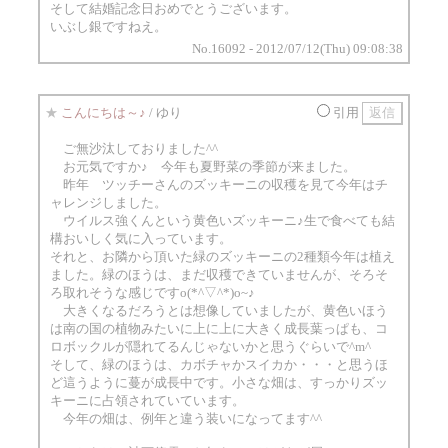
そして結婚記念日おめでとうございます。
いぶし銀ですねえ。
No.16092 - 2012/07/12(Thu) 09:08:38
★
こんにちは～♪
/ ゆり
引用
ご無沙汰しておりました^^
お元気ですか♪ 今年も夏野菜の季節が来ました。
昨年 ツッチーさんのズッキーニの収穫を見て今年はチ
ャレンジしました。
ウイルス強くんという黄色いズッキーニ♪生で食べても結
構おいしく気に入っています。
それと、お隣から頂いた緑のズッキーニの2種類今年は植え
ました。緑のほうは、まだ収穫できていませんが、そろそ
ろ取れそうな感じですo(*^▽^*)o~♪
大きくなるだろうとは想像していましたが、黄色いほう
は南の国の植物みたいに上に上に大きく成長葉っぱも、コ
ロボックルが隠れてるんじゃないかと思うぐらいで^m^
そして、緑のほうは、カボチャかスイカか・・・と思うほ
ど這うように蔓が成長中です。小さな畑は、すっかりズッ
キーニに占領されていています。
今年の畑は、例年と違う装いになってます^^