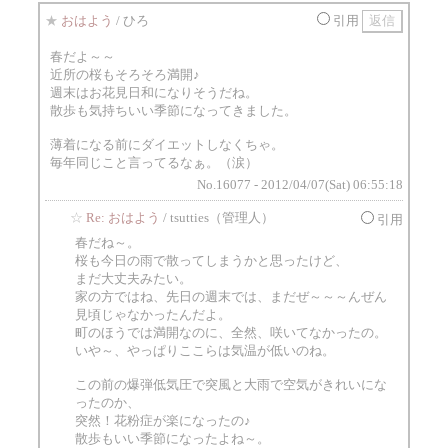
★
おはよう
/ ひろ
引用
春だよ～～
近所の桜もそろそろ満開♪
週末はお花見日和になりそうだね。
散歩も気持ちいい季節になってきました。
薄着になる前にダイエットしなくちゃ。
毎年同じこと言ってるなぁ。（涙）
No.16077 - 2012/04/07(Sat) 06:55:18
☆
Re: おはよう
/ tsutties（管理人）
引用
春だね～。
桜も今日の雨で散ってしまうかと思ったけど、
まだ大丈夫みたい。
家の方ではね、先日の週末では、まだぜ～～～んぜん
見頃じゃなかったんだよ。
町のほうでは満開なのに、全然、咲いてなかったの。
いや～、やっぱりここらは気温が低いのね。
この前の爆弾低気圧で突風と大雨で空気がきれいにな
ったのか、
突然！花粉症が楽になったの♪
散歩もいい季節になったよね～。