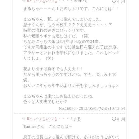
☆
Re: いつもいつも・・・
/ Tsutties。
引用
まるちゃ～～～ん！お久しぶりです。こんにちは！！
まるちゃん、私、ぶっ飛んでしまいました。
息子くんが、もう高校生？？？えええっ～～～？
時間の流れの速さにびっくりです。
私の老眼やボケも進むはずだ。（笑）
ちなみにうちの娘は3月生まれなので24歳。
ですが同級生の中ですでに誕生日を迎えた子は25歳。
アラサーといわれる年代になりました。これもビック
リでしょ、（笑）
花より団子は真冬でも大丈夫！！
だから困っちゃうのですけどね。でも、楽しみも大
切。
お互いに年がら年中花より団子を楽しみましょうよ♪
まるちゃんは東北にお住まいだったね。
色々と大丈夫でしたか？
No.16080 - 2012/05/09(Wed) 19:12:54
☆
Re: いつもいつも・・・
/ まる
引用
Tsuttiesさん こんにちは～
息子の成長にぶっ飛んで頂けて、ありがとうございま